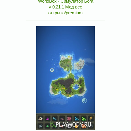
WorldBox - Симулятор Бога
v 0.21.1 Мод все
открыто/premium