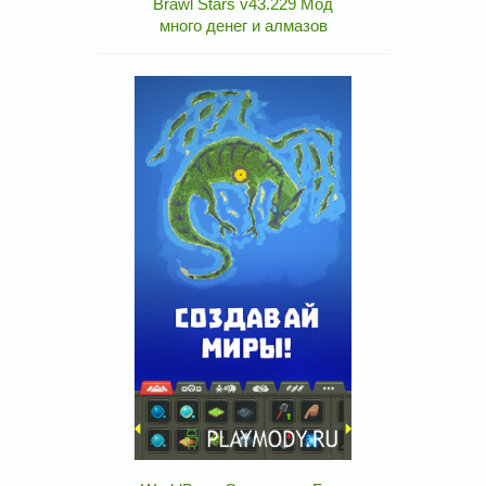
Brawl Stars v43.229 Мод
много денег и алмазов