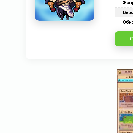
Жан
Верс
Обн
С