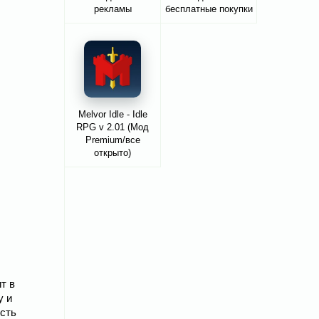
рекламы
бесплатные покупки
Melvor Idle - Idle
RPG v 2.01 (Мод
Premium/все
открыто)
т в
у и
есть