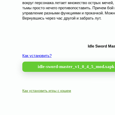
вокруг персонажа летает множество острых мечей,
тьмы просто нечего противопоставить. Причем бой
управление разными функциями и прокачкой. Можно 
Вернувшись через час другой и забрать лут.
Idle Sword Ma
Как установить?
idle-sword-master_v1_0_4_5_mod.xapk
Как установить игры с кэшем