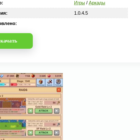
р:
Игры
/
Аркады
ия:
1.0.4.5
овлено:
качать