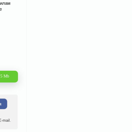
силам
е
.5 Mb
я
-mail.