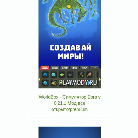
WorldBox - Симулятор Бога v
0.21.1 Мод все
открыто/premium