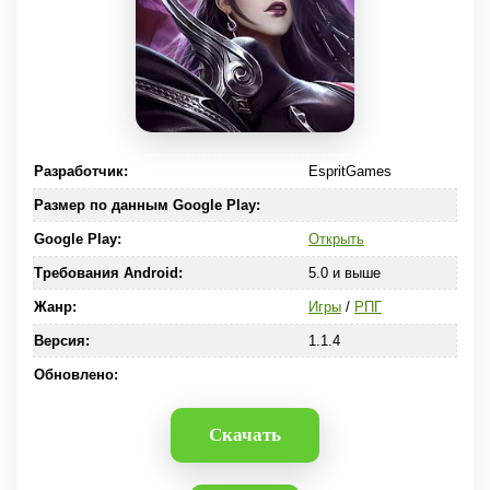
Разработчик:
EspritGames
Размер по данным Google Play:
Google Play:
Открыть
Требования Android:
5.0 и выше
Жанр:
Игры
/
РПГ
Версия:
1.1.4
Обновлено:
Скачать