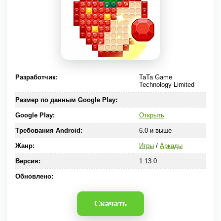
Разработчик:
TaTa Game
Technology Limited
Размер по данным Google Play:
Google Play:
Открыть
Требования Android:
6.0 и выше
Жанр:
Игры
/
Аркады
Версия:
1.13.0
Обновлено:
Скачать