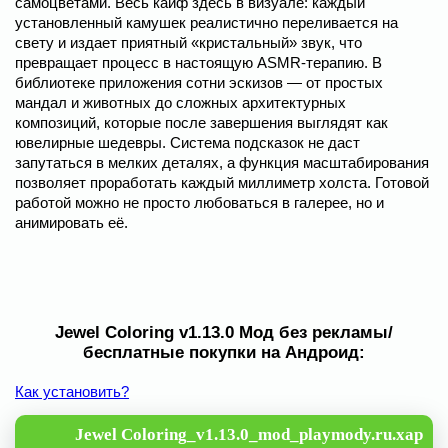
самоцветами. Весь кайф здесь в визуале: каждый
установленный камушек реалистично переливается на
свету и издает приятный «кристальный» звук, что
превращает процесс в настоящую ASMR-терапию. В
библиотеке приложения сотни эскизов — от простых
мандал и животных до сложных архитектурных
композиций, которые после завершения выглядят как
ювелирные шедевры. Система подсказок не даст
запутаться в мелких деталях, а функция масштабирования
позволяет проработать каждый миллиметр холста. Готовой
работой можно не просто любоваться в галерее, но и
анимировать её.
Jewel Coloring v1.13.0 Мод без рекламы/
бесплатные покупки на Андроид:
Как установить?
Jewel Coloring_v1.13.0_mod_playmody.ru.xap