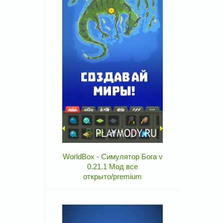
WorldBox - Симулятор Бога v
0.21.1 Мод все
открыто/premium