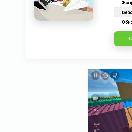
Жан
Верс
Обн
С