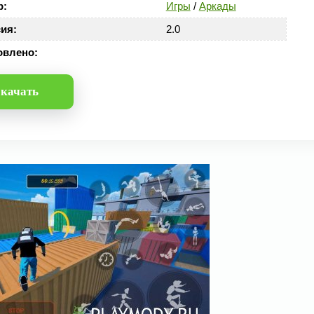
р:
Игры
/
Аркады
ия:
2.0
овлено:
качать