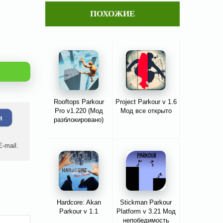
ПОХОЖИЕ
Rooftops Parkour
Project Parkour v 1.6
Pro v1.220 (Мод
Мод все открыто
я
разблокировано)
-mail.
Hardcore: Akan
Stickman Parkour
Parkour v 1.1
Platform v 3.21 Мод
непобедимость