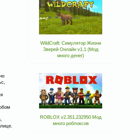
WildCraft: Симулятор Жизни
Зверей Онлайн v1.1 (Мод
много денег)
но
ьс,
ля
любом
ROBLOX v2.351.232950 Мод
.
много роблоксов
блице.