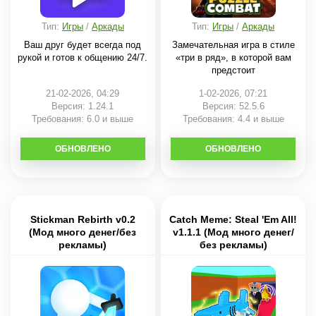
Тип:
Игры
/
Аркады
Тип:
Игры
/
Аркады
Ваш друг будет всегда под
Замечательная игра в стиле
рукой и готов к общению 24/7.
«три в ряд», в которой вам
предстоит
21-02-2026, 04:29
1-02-2026, 07:21
Версия: 1.24.1
Версия: 52.5.6
Требования: 6.0 и выше
Требования: 4.4 и выше
ОБНОВЛЕНО
СКАЧАТЬ
ОБНОВЛЕНО
СКАЧАТЬ
Stickman Rebirth v0.2
Catch Meme: Steal 'Em All!
(Мод много денег/без
v1.1.1 (Мод много денег/
рекламы)
без рекламы)