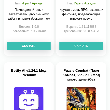
Тип:
Игры
/
Аркады
Тип:
Игры
/
Аркады
Присоединяйтесь к
Крутая смесь RPG, экшена и
захватывающему зимнему
файтинга, предлагающая
забегу в новом бесконечном
игрокам новую
Версия: 1.9.0
Версия: 1.31.118088
Требования: 7.0 и выше
Требования: 8.0 и выше
СКАЧАТЬ
СКАЧАТЬ
Botify AI v1.24.1 Мод
Puzzle Combat (Пазл
Premium
Комбат) v 52.5.6 (Мод
много денег/без
рекламы)