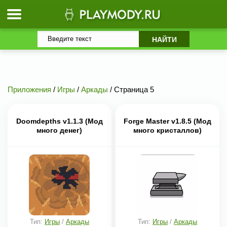
Приложения
/
Игры
/
Аркады
/ Страница 5
Doomdepths v1.1.3 (Мод
Forge Master v1.8.5 (Мод
много денег)
много кристаллов)
Тип:
Игры
/
Аркады
Тип:
Игры
/
Аркады