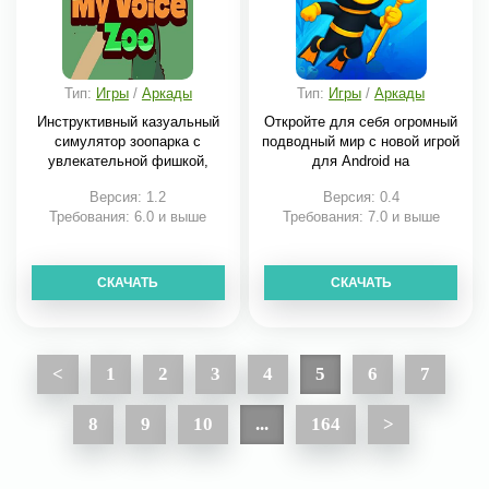
Тип:
Игры
/
Аркады
Тип:
Игры
/
Аркады
Инструктивный казуальный
Откройте для себя огромный
симулятор зоопарка с
подводный мир с новой игрой
увлекательной фишкой,
для Android на
Версия: 1.2
Версия: 0.4
Требования: 6.0 и выше
Требования: 7.0 и выше
СКАЧАТЬ
СКАЧАТЬ
<
1
2
3
4
5
6
7
8
9
10
...
164
>