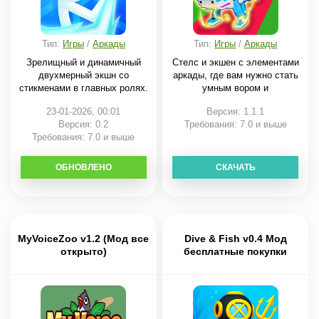
Тип:
Игры
/
Аркады
Тип:
Игры
/
Аркады
Зрелищный и динамичный
Стелс и экшен с элементами
двухмерный экшн со
аркады, где вам нужно стать
стикменами в главных ролях.
умным вором и
23-01-2026, 00:01
Версия: 1.1.1
Версия: 0.2
Требования: 7.0 и выше
Требования: 7.0 и выше
ОБНОВЛЕНО
СКАЧАТЬ
СКАЧАТЬ
MyVoiceZoo v1.2 (Мод все
Dive & Fish v0.4 Мод
открыто)
бесплатные покупки