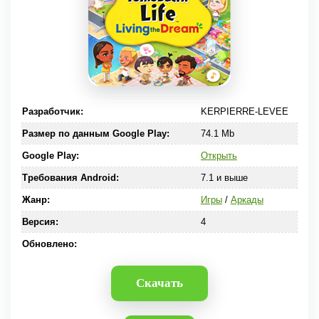
Разработчик:
KERPIERRE-LEVEE
Размер по данным Google Play:
74.1 Mb
Google Play:
Открыть
Требования Android:
7.1 и выше
Жанр:
Игры
/
Аркады
Версия:
4
Обновлено:
Скачать