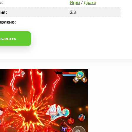
р:
Игры
/
Драки
ия:
3.3
овлено:
качать