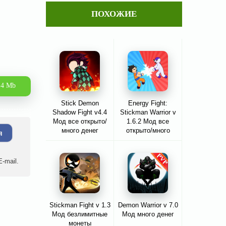
ПОХОЖИЕ
.4 Mb
Stick Demon
Energy Fight:
Shadow Fight v4.4
Stickman Warrior v
Мод все открыто/
1.6.2 Мод все
много денег
открыто/много
я
денег
-mail.
Stickman Fight v 1.3
Demon Warrior v 7.0
Мод безлимитные
Мод много денег
монеты