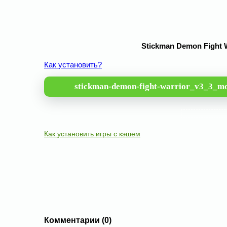
Stickman Demon Fight W
Как установить?
stickman-demon-fight-warrior_v3_3_m
Как установить игры с кэшем
Комментарии (0)