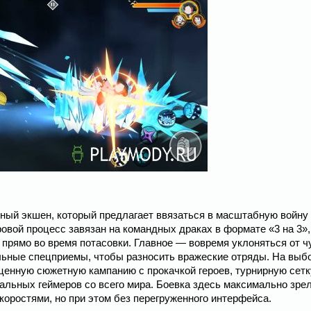
дный экшен, который предлагает ввязаться в масштабную войну
ровой процесс завязан на командных драках в формате «3 на 3»,
прямо во время потасовки. Главное — вовремя уклоняться от ч
льные спецприемы, чтобы разносить вражеские отряды. На выб
ценную сюжетную кампанию с прокачкой героев, турнирную сетк
еальных геймеров со всего мира. Боевка здесь максимально зре
оростями, но при этом без перегруженного интерфейса.