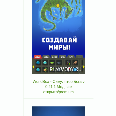
WorldBox - Симулятор Бога v
0.21.1 Мод все
открыто/premium