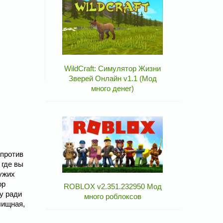
WildCraft: Симулятор Жизни
Зверей Онлайн v1.1 (Мод
много денег)
 против
 где вы
ужих
ор
ROBLOX v2.351.232950 Мод
у ради
много роблоксов
лищная,