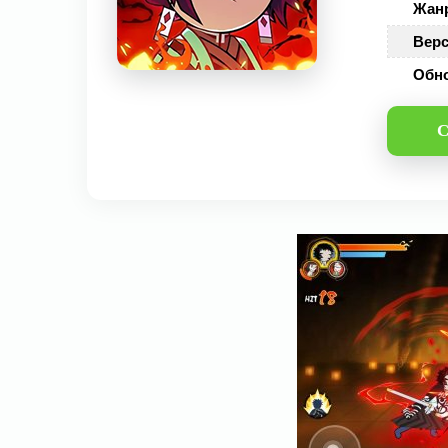
Жан
Верс
Обн
С