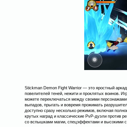
Stickman Demon Fight Warrior — это яростный арка
повелителей теней, нежити и проклятых воинов. Иг
можете переключаться между своими персонажами 
выпадов, прыгать и вовремя прожимать разрушите
доступно сразу несколько режимов, включая полно
крутых наград и классические PvP-дуэли против р
со вспышками магии, спецэффектами и высокими ск