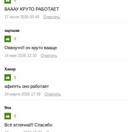
0
ВАААУ КРУТО РАБОТАЕТ
17 июля 2026 03:40
Ответить
зщпшав
0
Оввоучч!! оч круто вааще
14 мая 2026 22:33
Ответить
Хакер
0
афигеть оно работает
24 марта 2026 17:39
Ответить
9па
0
Всё атлична!!! Спасибо