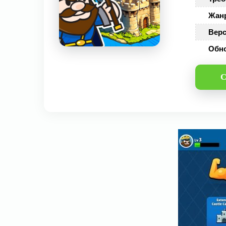
Жан
Верс
Обн
С