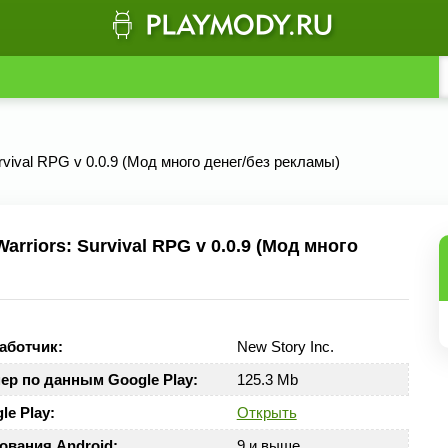
urvival RPG v 0.0.9 (Мод много денег/без рекламы)
riors: Survival RPG v 0.0.9 (Мод много
аботчик:
New Story Inc.
ер по данным Google Play:
125.3 Mb
le Play:
Открыть
ования Android:
9 и выше