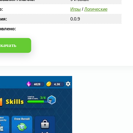
р:
Игры
/
Логические
ия:
0.0.9
овлено:
качать