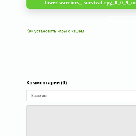
tower-warriors_-survival-rpg_0_0_9_m
Как установить игры с кэшем
Комментарии (0)