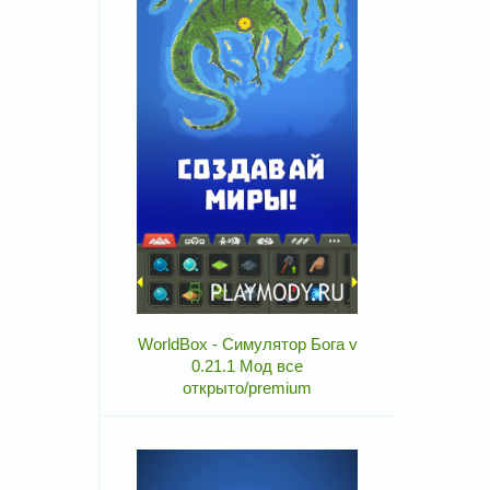
WorldBox - Симулятор Бога v
0.21.1 Мод все
открыто/premium