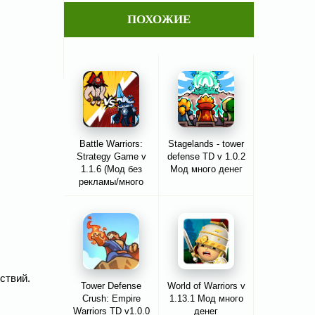
ПОХОЖИЕ
Battle Warriors:
Stagelands - tower
Strategy Game v
defense TD v 1.0.2
1.1.6 (Мод без
Мод много денег
рекламы/много
денег)
йствий.
Tower Defense
World of Warriors v
Crush: Empire
1.13.1 Мод много
Warriors TD v1.0.0
денег