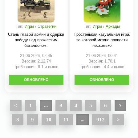
Тип:
Игры
/
Стратегии
Тип:
Игры
/
Аркады
Стань главой армии и одержи
Простенькая казуальная игра,
победу над вражеским
за которой можно провести
батальоном.
несколько
21-06-2026, 02:45
21-06-2026, 00:41
Версия: 2.12.74
Версия: 1.70.1
Требования: 8.1 и выше
Требования: 4.4 и выше
ОБНОВЛЕНО
СКАЧАТЬ
ОБНОВЛЕНО
СКАЧАТЬ
<
1
...
3
4
5
6
7
8
9
10
11
...
912
>