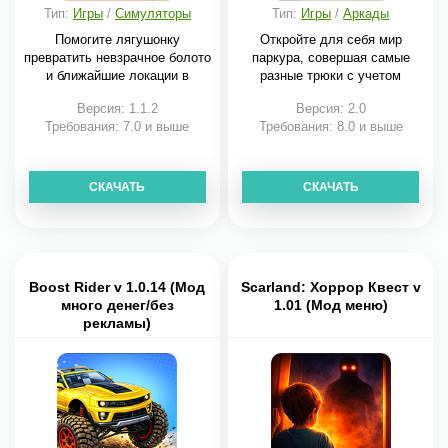
Тип:
Игры
/
Симуляторы
Тип:
Игры
/
Аркады
Помогите лягушонку
Откройте для себя мир
превратить невзрачное болото
паркура, совершая самые
и ближайшие локации в
разные трюки с учетом
Версия: 1.1.2
Версия: 2.0
Требования: 7.0 и выше
Требования: 8.0 и выше
СКАЧАТЬ
СКАЧАТЬ
Boost Rider v 1.0.14 (Мод
Scarland: Хоррор Квест v
много денег/без
1.01 (Мод меню)
рекламы)