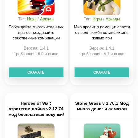
Тип:
Игры
/
Аркады
Тип:
Игры
/
Аркады
Побеждайте многочисленных
Мир просит о помощи: спасти
врагов, создавайте
от волн зомби оставшихся в
собственные комбинации
живых при
Версия: 1.4.1
Версия: 1.4.1
Требования: 6.0 и выше
Требования: 5.1 и выше
СКАЧАТЬ
СКАЧАТЬ
Heroes of War:
Stone Grass v 1.70.1 Мод
стратегии,война v2.12.74
много денег и алмазов
мод бесплатные покупки/
без рекламы