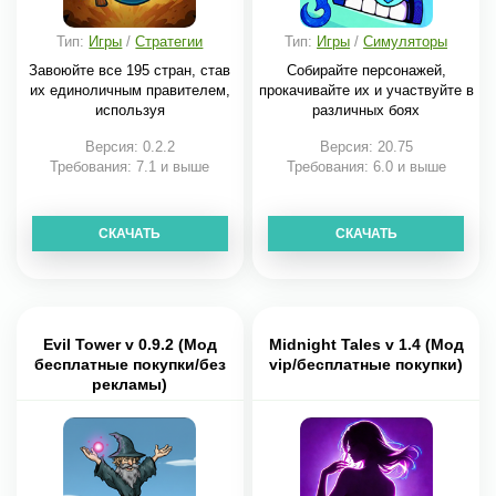
Тип:
Игры
/
Стратегии
Тип:
Игры
/
Симуляторы
Завоюйте все 195 стран, став
Собирайте персонажей,
их единоличным правителем,
прокачивайте их и участвуйте в
используя
различных боях
Версия: 0.2.2
Версия: 20.75
Требования: 7.1 и выше
Требования: 6.0 и выше
СКАЧАТЬ
СКАЧАТЬ
Evil Tower v 0.9.2 (Мод
Midnight Tales v 1.4 (Мод
бесплатные покупки/без
vip/бесплатные покупки)
рекламы)