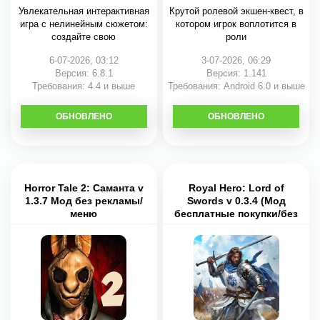
Увлекательная интерактивная
Крутой ролевой экшен-квест, в
игра с нелинейным сюжетом:
котором игрок воплотится в
создайте свою
роли
6-07-2026, 03:12
3-07-2026, 06:29
Версия: 6.8.1
Версия: 1.141
Требования: 4.4 и выше
Требования: Android 6.0 и выше
ОБНОВЛЕНО
СКАЧАТЬ
ОБНОВЛЕНО
СКАЧАТЬ
Horror Tale 2: Саманта v
Royal Hero: Lord of
1.3.7 Мод без рекламы/
Swords v 0.3.4 (Мод
меню
бесплатные покупки/без
рекламы)