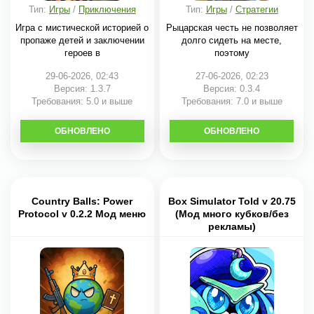
Тип:
Игры
/
Приключения
Тип:
Игры
/
Стратегии
Игра с мистической историей о
Рыцарская честь не позволяет
пропаже детей и заключении
долго сидеть на месте,
героев в
поэтому
29-06-2026, 02:43
27-06-2026, 02:23
Версия: 1.3.7
Версия: 0.3.4
Требования: 5.0 и выше
Требования: 7.0 и выше
ОБНОВЛЕНО
СКАЧАТЬ
ОБНОВЛЕНО
СКАЧАТЬ
Country Balls: Power
Box Simulator Told v 20.75
Protocol v 0.2.2 Мод меню
(Мод много кубков/без
рекламы)