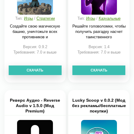
Тип:
Игры
/
Стратегии
Тип:
Игры
/
Казуальные
Создайте свою магическую
Решайте головоломки, чтобы
башню, уничтожьте всех
получить разгадку насчет
противников и
таинственного
Версия: 0.9.2
Версия: 1.4
Требования: 7.0 и выше
Требования: 7.0 и выше
СКАЧАТЬ
СКАЧАТЬ
Реверс Аудио - Reverse
Lucky Scoop v 0.0.2 (Мод
Audio v 1.5.0 (Мод
без рекламы/бесплатные
Premium)
покупки)