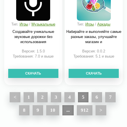
Тип:
Игры
/
Музыкальные
Тип:
Игры
/
Аркады
Создавайте уникальные
Набирайте и выполняйте самые
звуковые дорожки без
разные заказы, улучшайте
использования
магазин и
Версия: 1.5.0
Версия: 0.0.2
Требования: 7.0 и выше
Требования: 5.1 и выше
СКАЧАТЬ
СКАЧАТЬ
<
1
2
3
4
5
6
7
8
9
10
...
912
>