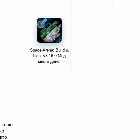
Space Arena: Build &
Fight v3.16.0 Мод
много денег
е свою
ко
кто