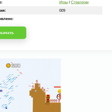
р:
Игры
/
Стратегии
ия:
009
овлено:
качать