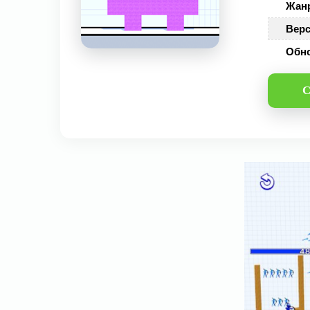
Жан
Верс
Обн
С