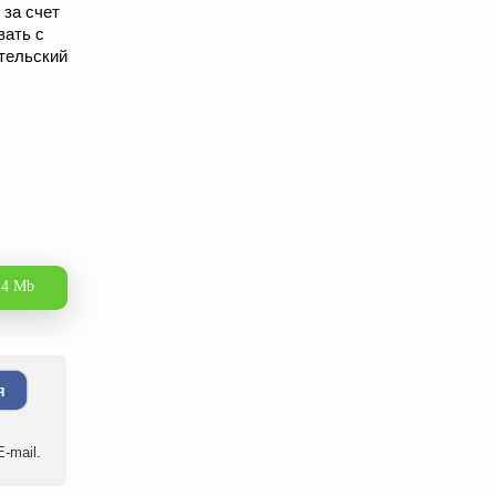
 за счет
вать с
тельский
.4 Mb
я
-mail.