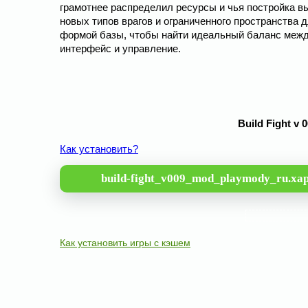
грамотнее распределил ресурсы и чья постройка вы
новых типов врагов и ограниченного пространства 
формой базы, чтобы найти идеальный баланс межд
интерфейс и управление.
Build Fight v
Как установить?
build-fight_v009_mod_playmody_ru.xa
Как установить игры с кэшем