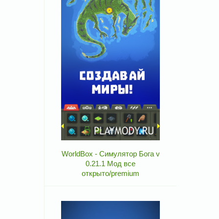
WorldBox - Симулятор Бога v
0.21.1 Мод все
открыто/premium