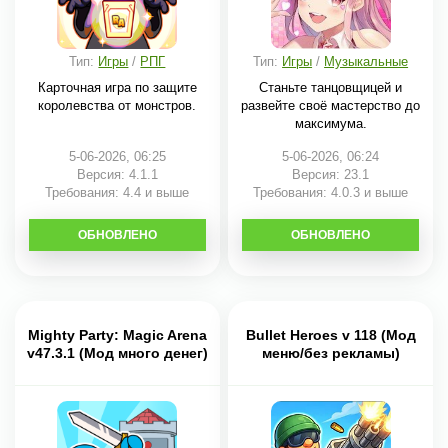
Тип:
Игры
/
РПГ
Тип:
Игры
/
Музыкальные
Карточная игра по защите
Станьте танцовщицей и
королевства от монстров.
развейте своё мастерство до
максимума.
5-06-2026, 06:25
5-06-2026, 06:24
Версия: 4.1.1
Версия: 23.1
Требования: 4.4 и выше
Требования: 4.0.3 и выше
ОБНОВЛЕНО
СКАЧАТЬ
ОБНОВЛЕНО
СКАЧАТЬ
Mighty Party: Magic Arena
Bullet Heroes v 118 (Мод
v47.3.1 (Мод много денег)
меню/без рекламы)