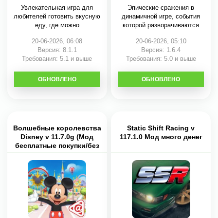
Увлекательная игра для
Эпические сражения в
любителей готовить вкусную
динамичной игре, события
еду, где можно
которой разворачиваются
20-06-2026, 06:08
20-06-2026, 05:10
Версия: 8.1.1
Версия: 1.6.4
Требования: 5.1 и выше
Требования: 5.0 и выше
ОБНОВЛЕНО
СКАЧАТЬ
ОБНОВЛЕНО
СКАЧАТЬ
Волшебные королевства
Static Shift Racing v
Disney v 11.7.0g (Мод
117.1.0 Мод много денег
бесплатные покупки/без
рекламы)