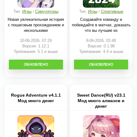
Тип:
Игры
/
Симуляторы
Тип:
Игры
/
Спортивные
Новая увлекательная история
Создавайте команду и
с пошаговым прохождением и
побеждайте в матчах, доказать
несколькими
что вы лучшие из
10-06-2026, 07:29
8-06-2026, 03:48
Версия: 1.12.1
Версия: 0.1.98
Требования: 5.1 и выше
Требования: 4.4 и выше
ОБНОВЛЕНО
СКАЧАТЬ
ОБНОВЛЕНО
СКАЧАТЬ
Rogue Adventure v4.1.1
Sweet Dance(RU) v23.1
Мод много денег
Мод много алмазов и
денег