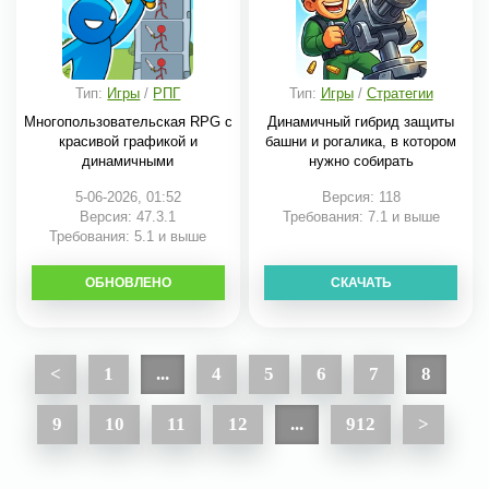
Тип:
Игры
/
РПГ
Тип:
Игры
/
Стратегии
Многопользовательская RPG с
Динамичный гибрид защиты
красивой графикой и
башни и рогалика, в котором
динамичными
нужно собирать
5-06-2026, 01:52
Версия: 118
Версия: 47.3.1
Требования: 7.1 и выше
Требования: 5.1 и выше
ОБНОВЛЕНО
СКАЧАТЬ
СКАЧАТЬ
<
1
...
4
5
6
7
8
9
10
11
12
...
912
>