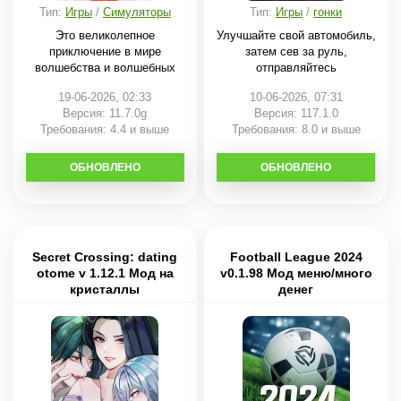
Тип:
Игры
/
Симуляторы
Тип:
Игры
/
гонки
Это великолепное
Улучшайте свой автомобиль,
приключение в мире
затем сев за руль,
волшебства и волшебных
отправляйтесь
19-06-2026, 02:33
10-06-2026, 07:31
Версия: 11.7.0g
Версия: 117.1.0
Требования: 4.4 и выше
Требования: 8.0 и выше
ОБНОВЛЕНО
СКАЧАТЬ
ОБНОВЛЕНО
СКАЧАТЬ
Secret Crossing: dating
Football League 2024
otome v 1.12.1 Мод на
v0.1.98 Мод меню/много
кристаллы
денег