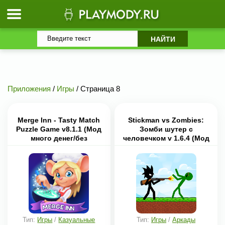
Приложения
/
Игры
/ Страница 8
Merge Inn - Tasty Match
Stickman vs Zombies:
Puzzle Game v8.1.1 (Мод
Зомби шутер с
много денег/без
человечком v 1.6.4 (Мод
рекламы)
много денег/без
рекламы)
Тип:
Игры
/
Казуальные
Тип:
Игры
/
Аркады