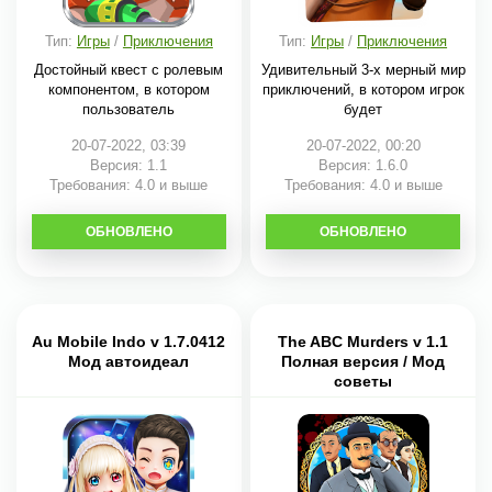
Тип:
Игры
/
Приключения
Тип:
Игры
/
Приключения
Достойный квест с ролевым
Удивительный 3-х мерный мир
компонентом, в котором
приключений, в котором игрок
пользователь
будет
20-07-2022, 03:39
20-07-2022, 00:20
Версия: 1.1
Версия: 1.6.0
Требования: 4.0 и выше
Требования: 4.0 и выше
ОБНОВЛЕНО
СКАЧАТЬ
ОБНОВЛЕНО
СКАЧАТЬ
Au Mobile Indo v 1.7.0412
The ABC Murders v 1.1
Мод автоидеал
Полная версия / Мод
советы