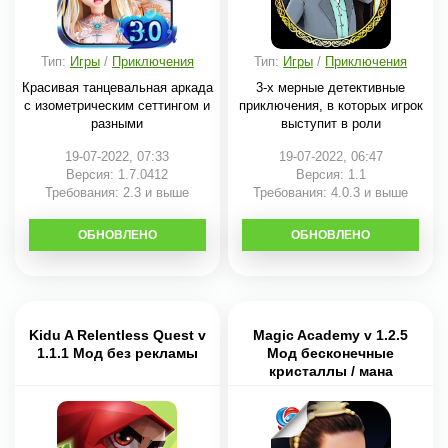
Тип:
Игры
/
Приключения
Тип:
Игры
/
Приключения
Красивая танцевальная аркада
3-х мерные детективные
с изометрическим сеттингом и
приключения, в которых игрок
разными
выступит в роли
19-07-2022, 07:33
19-07-2022, 06:47
Версия: 1.7.0412
Версия: 1.1
Требования: 2.3 и выше
Требования: 4.0.3 и выше
ОБНОВЛЕНО
СКАЧАТЬ
ОБНОВЛЕНО
СКАЧАТЬ
Kidu A Relentless Quest v
Magic Academy v 1.2.5
1.1.1 Мод без рекламы
Мод бесконечные
кристаллы / мана