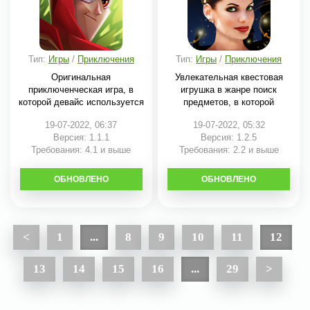
Тип:
Игры
/
Приключения
Тип:
Игры
/
Приключения
Оригинальная
Увлекательная квестовая
приключенческая игра, в
игрушка в жанре поиск
которой девайс используется
предметов, в которой
как
19-07-2022, 06:37
19-07-2022, 05:32
Версия: 1.1.1
Версия: 1.2.5
Требования: 4.1 и выше
Требования: 2.2 и выше
ОБНОВЛЕНО
СКАЧАТЬ
ОБНОВЛЕНО
СКАЧАТЬ
<
1
...
8
9
10
11
12
13
14
15
16
...
29
>