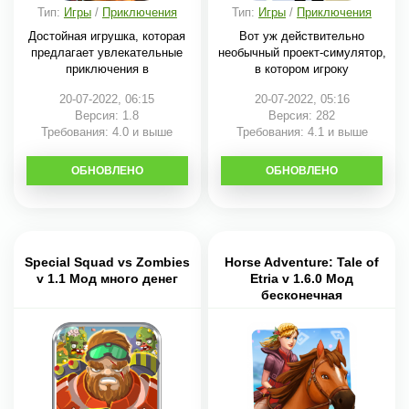
Тип:
Игры
/
Приключения
Тип:
Игры
/
Приключения
Достойная игрушка, которая
Вот уж действительно
предлагает увлекательные
необычный проект-симулятор,
приключения в
в котором игроку
20-07-2022, 06:15
20-07-2022, 05:16
Версия: 1.8
Версия: 282
Требования: 4.0 и выше
Требования: 4.1 и выше
ОБНОВЛЕНО
СКАЧАТЬ
ОБНОВЛЕНО
СКАЧАТЬ
Special Squad vs Zombies
Horse Adventure: Tale of
v 1.1 Мод много денег
Etria v 1.6.0 Мод
бесконечная
выносливость