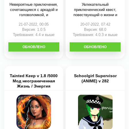
Невероятные приключения,
Увлекательный
сочетающиеся с аркадой и
приключенческий квест,
головоломкой, и
повествующий о жизни и
судьбе
21-07-2022, 00:05
20-07-2022, 07:42
Версия: 1.0.5
Версия: 68.0
Требования: 4.4 и выше
Требования: 4.0.3 и выше
ОБНОВЛЕНО
СКАЧАТЬ
ОБНОВЛЕНО
СКАЧАТЬ
Tainted Keep v 1.8 /5000
Schoolgirl Supervisor
Мод неограниченная
(ANIME) v 282
Жизнь / Энергия