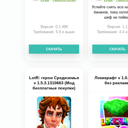
Успейте снять все н
бананов, пока озло
шеф не пойм
Версия: 0.1.498
Версия: 1.1
Требования: 5.0 и выше
Требования: 4.4 
СКАЧАТЬ
СКАЧАТЬ
LotR: герои Средиземья
Локикрафт v 1.0
v 1.5.3.1310663 (Мод
без рекла
бесплатные покупки)