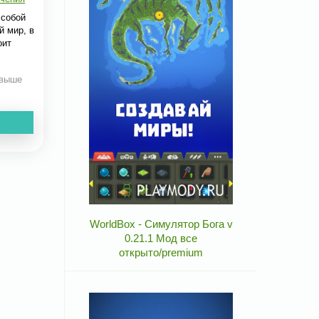
 собой
й мир, в
оит
 выше
WorldBox - Симулятор Бога v
0.21.1 Мод все
открыто/premium