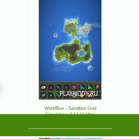
WorldBox - Sandbox God
Simulator v 0.13.16 Мод
разблокирвоано