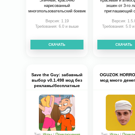
Эпичный, красочно
Красивый и атмос
нарисованный
экшен от 3-го л
многопользовательский боевик
приглашающий с
от 1-й
Версия: 1.19
Версия: 1.5.
Требования: 6.0 и выше
Требования: 5.0 
СКАЧАТЬ
СКАЧАТЬ
Save the Guy: забавный
OGUZOK HORROR
выбор v0.1.498 мод без
мод много дене
рекламы/бесплатные
покупки
Тип:
Игры
/
Приключения
Тип:
Игры
/
Прикл