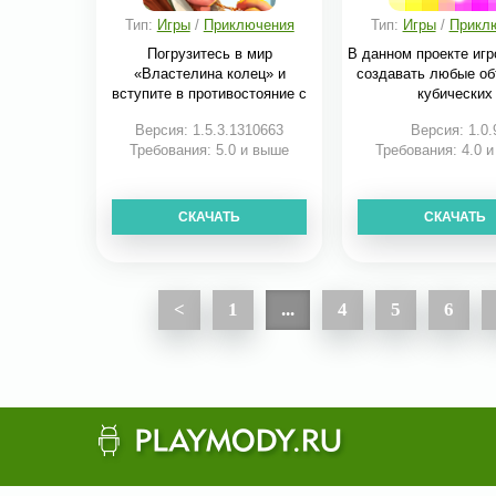
Тип:
Игры
/
Приключения
Тип:
Игры
/
Прикл
Погрузитесь в мир
В данном проекте игр
«Властелина колец» и
создавать любые об
вступите в противостояние с
кубических
Версия: 1.5.3.1310663
Версия: 1.0.
Требования: 5.0 и выше
Требования: 4.0 
СКАЧАТЬ
СКАЧАТЬ
<
1
...
4
5
6