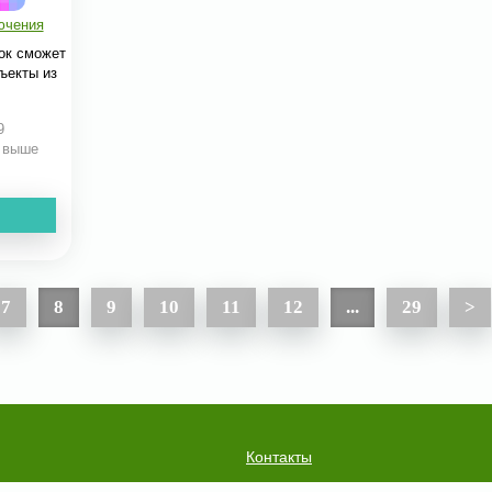
ючения
ок сможет
ъекты из
9
и выше
7
8
9
10
11
12
...
29
>
Контакты