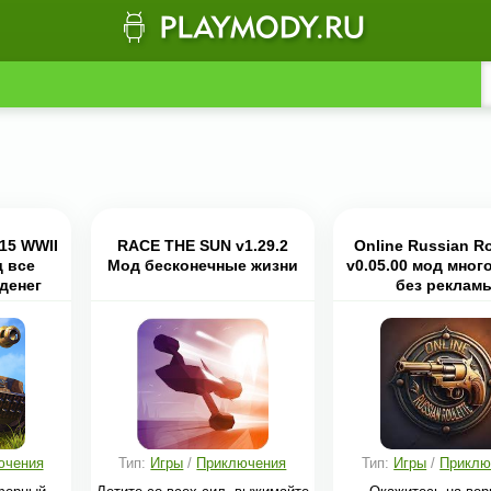
v15 WWII
RACE THE SUN v1.29.2
Online Russian Ro
д все
Мод бесконечные жизни
v0.05.00 мод много
денег
без реклам
ючения
Тип:
Игры
/
Приключения
Тип:
Игры
/
Приклю