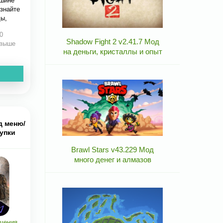
ршине
ознайте
ы,
0
Shadow Fight 2 v2.41.7 Мод
 выше
на деньги, кристаллы и опыт
д меню/
упки
Brawl Stars v43.229 Мод
много денег и алмазов
чения