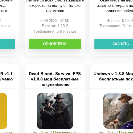
ферный
Летите со всех сил, выжимайте
Окажитесь на ве
ица,
скорость на полную. Только
азартного мира и п
тать
так можно
волнение побед
0
8-08-2023, 07:05
Версия: 0.05.0
и выше
Версия: 1.29.2
Требования: 5.1 и
Требования: 5.0 и выше
ОБНОВЛЕНО
СКАЧАТЬ
СКАЧАТЬ
 v1.1
Dead Blood: Survival FPS
Undawn v 1.3.8 Мо
г/меню
v1.0.8 мод бесплатные
бесплатные пок
покупки/меню
ючения
Тип:
Игры
/
Приключения
Тип:
Игры
/
Приклю