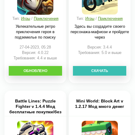
Тип:
Игры
/
Приключения
Тип:
Игры
/
Приключения
Увлекательные ретро
Здесь вы создадите своего
приключения героя в
персонажа-мафиози и пройдете
подземелье по поиску
через
сокровищ.
27-04-2023, 05:28
Версия: 3.4.4
Версия: 4.0.22
Требования: 5.0 и выше
Требования: 4.4 и выше
ОБНОВЛЕНО
СКАЧАТЬ
СКАЧАТЬ
Battle Lines: Puzzle
Mini World: Block Art v
Fighter v 1.4.4 Мод
1.2.17 Мод много денег
бесплатные покупки/без
рекламы