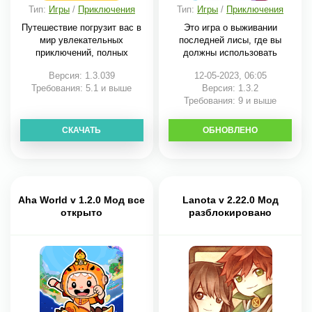
Тип:
Игры
/
Приключения
Тип:
Игры
/
Приключения
Путешествие погрузит вас в
Это игра о выживании
мир увлекательных
последней лисы, где вы
приключений, полных
должны использовать
Версия: 1.3.039
12-05-2023, 06:05
Требования: 5.1 и выше
Версия: 1.3.2
Требования: 9 и выше
СКАЧАТЬ
ОБНОВЛЕНО
СКАЧАТЬ
Aha World v 1.2.0 Мод все
Lanota v 2.22.0 Мод
открыто
разблокировано