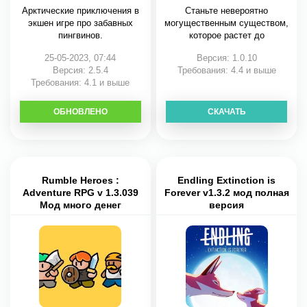
Арктические приключения в
Станьте невероятно
экшен игре про забавных
могущественным существом,
пингвинов.
которое растет до
25-05-2023, 07:44
Версия: 1.0.10
Версия: 2.5.4
Требования: 4.4 и выше
Требования: 4.1 и выше
ОБНОВЛЕНО
СКАЧАТЬ
СКАЧАТЬ
Rumble Heroes :
Endling Extinction is
Adventure RPG v 1.3.039
Forever v1.3.2 мод полная
Мод много денег
версия