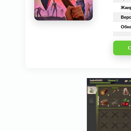
Жан
Верс
Обн
С