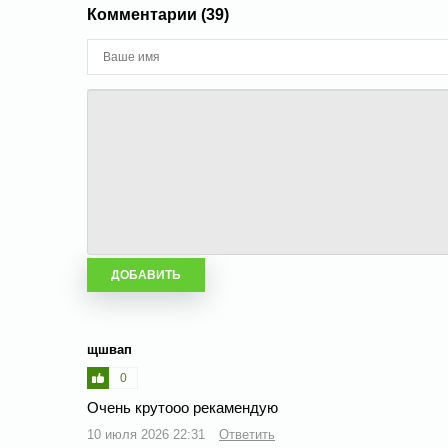
Комментарии (39)
щшвап
0
Очень крутооо рекамендую
10 июля 2026 22:31
Ответить