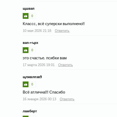
щшвап
0
Классс, всё суперски выполнено!!
10 мая 2026 21:18
Ответить
вап-=ърх
0
это счастье. псибки вам
17 марта 2026 19:01
Ответить
щлжвлпзв9
0
Всё атлична!!! Спасибо
16 января 2026 00:13
Ответить
ламберт