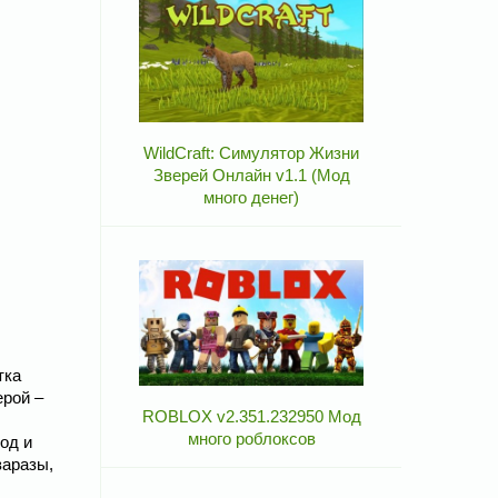
WildCraft: Симулятор Жизни
Зверей Онлайн v1.1 (Мод
много денег)
тка
ерой –
ROBLOX v2.351.232950 Мод
много роблоксов
од и
заразы,