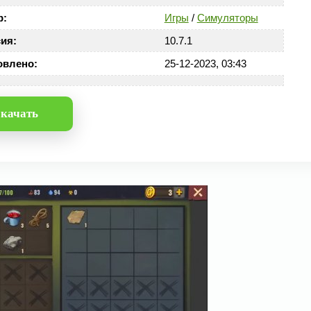
р:
Игры
/
Симуляторы
ия:
10.7.1
овлено:
25-12-2023, 03:43
качать