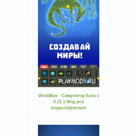
WorldBox - Симулятор Бога v
0.21.1 Мод все
открыто/premium