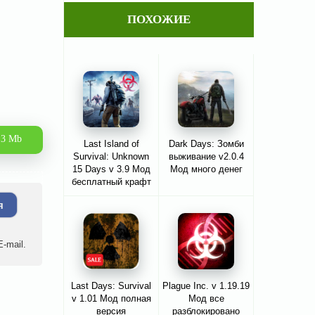
ПОХОЖИЕ
.3 Mb
Last Island of
Dark Days: Зомби
Survival: Unknown
выживание v2.0.4
15 Days v 3.9 Мод
Мод много денег
бесплатный крафт
я
-mail.
Last Days: Survival
Plague Inc. v 1.19.19
v 1.01 Мод полная
Мод все
версия
разблокировано