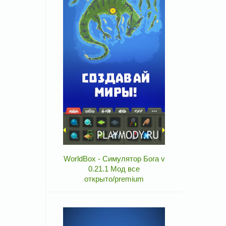
WorldBox - Симулятор Бога v
0.21.1 Мод все
открыто/premium