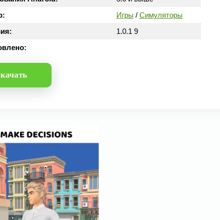
р:
Игры
/
Симуляторы
ия:
1.0.1 9
овлено:
качать