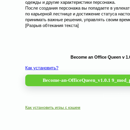
одежды и другие характеристики персонажа.
После создания персонажа вы попадаете в увлека
по карьерной лестнице и достижение статуса наст
принимать важные решения, управлять своим време
[Разрыв обтекания текста]
Become an Office Queen v 1
Как установить?
Become-an-OfficeQueen_v1.0.1 9_mod_
Как установить игры с кэшем