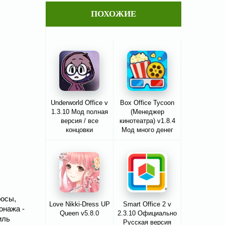
ПОХОЖИЕ
Underworld Office v
Box Office Tycoon
1.3.10 Мод полная
(Менеджер
версия / все
кинотеатра) v1.8.4
концовки
Мод много денег
росы,
Love Nikki-Dress UP
Smart Office 2 v
онажа -
Queen v5.8.0
2.3.10 Официально
иль
Русская версия