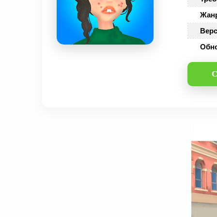
Жан
Верс
Обн
С