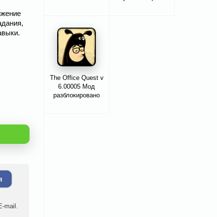
ижение
адания,
авыки.
The Office Quest v
6.00005 Мод
разблокировано
я
-mail.