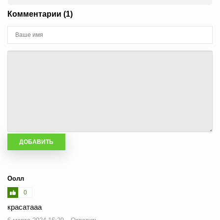
Комментарии (1)
Оолл
0
красатааа