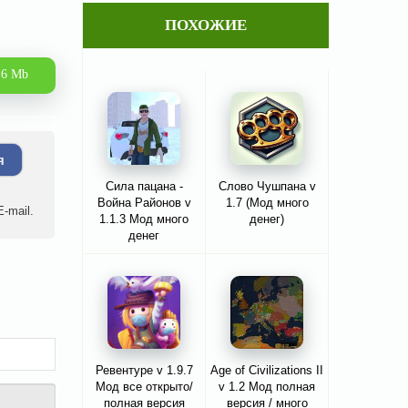
ПОХОЖИЕ
.6 Mb
я
Сила пацана -
Слово Чушпана v
Война Районов v
1.7 (Мод много
-mail.
1.1.3 Мод много
денег)
денег
Ревентуре v 1.9.7
Age of Civilizations II
Мод все открыто/
v 1.2 Мод полная
полная версия
версия / много