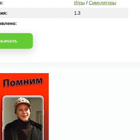
р:
Игры
/
Симуляторы
ия:
1.3
овлено:
качать