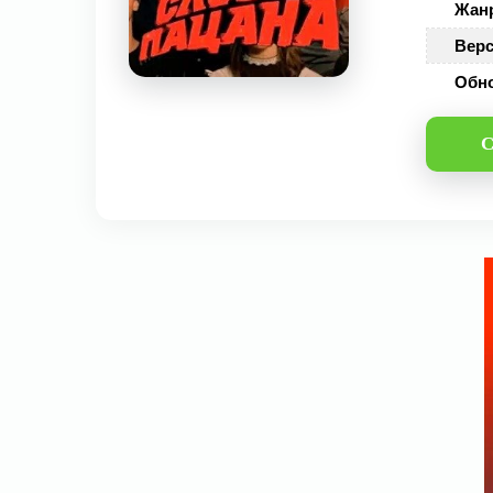
Жан
Верс
Обн
С