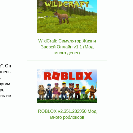
WildCraft: Симулятор Жизни
Зверей Онлайн v1.1 (Мод
много денег)
”. Он
олнены
ь
ругим
од,
ень не
ROBLOX v2.351.232950 Мод
много роблоксов