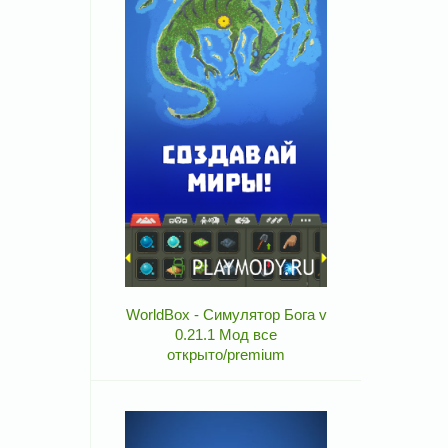
WorldBox - Симулятор Бога v
0.21.1 Мод все
открыто/premium