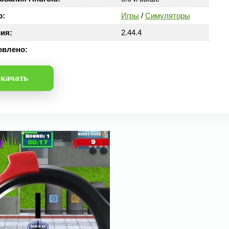
р:
Игры
/
Симуляторы
ия:
2.44.4
овлено:
качать