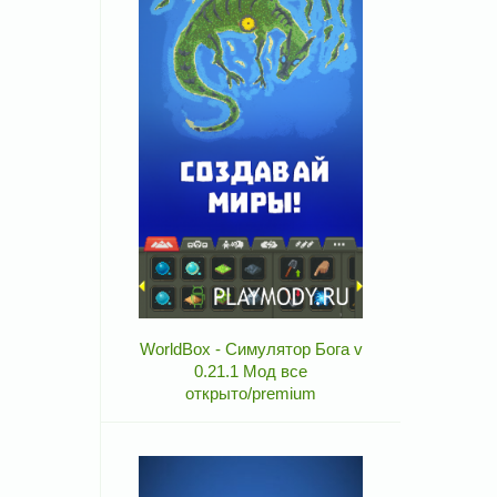
WorldBox - Симулятор Бога v
0.21.1 Мод все
открыто/premium