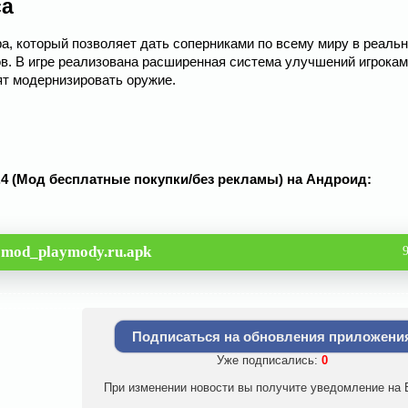
са
а, который позволяет дать соперниками по всему миру в реаль
ов. В игре реализована расширенная система улучшений игрокам
ят модернизировать оружие.
.44.4 (Мод бесплатные покупки/без рекламы) на Андроид:
6-mod_playmody.ru.apk
Подписаться на обновления приложени
Уже подписались:
0
При изменении новости вы получите уведомление на E