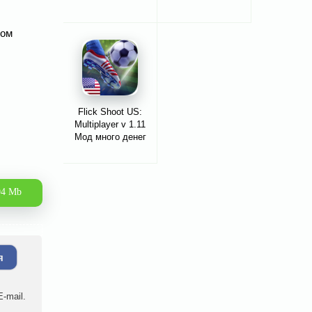
ном
Flick Shoot US:
Multiplayer v 1.11
Мод много денег
94 Mb
я
-mail.