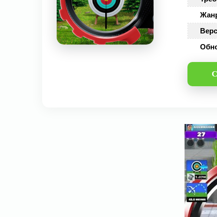
Жан
Верс
Обн
С