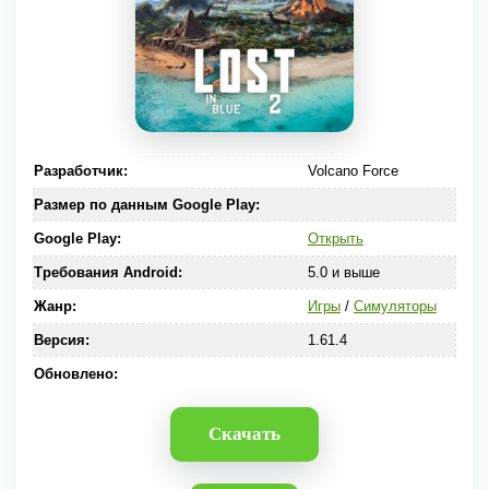
Разработчик:
Volcano Force
Размер по данным Google Play:
Google Play:
Открыть
Требования Android:
5.0 и выше
Жанр:
Игры
/
Симуляторы
Версия:
1.61.4
Обновлено:
Скачать