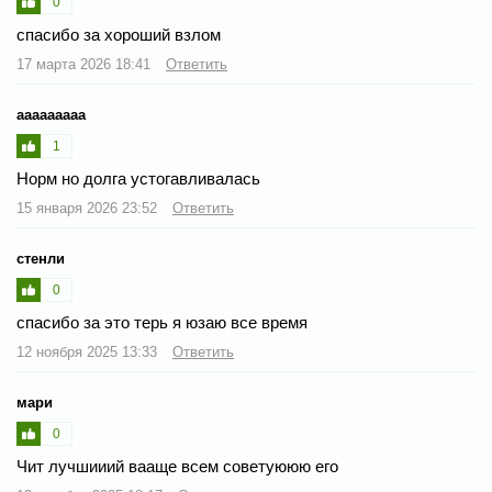
0
спасибо за хороший взлом
17 марта 2026 18:41
Ответить
ааааааааа
1
Норм но долга устогавливалась
15 января 2026 23:52
Ответить
стенли
0
спасибо за это терь я юзаю все время
12 ноября 2025 13:33
Ответить
мари
0
Чит лучшииий вааще всем советуююю его