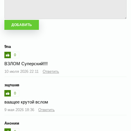
9па
0
ВЗЛОМ Суперский!!!!
10 июля 2026 22:11
Ответить
зщпшав
0
ваащее крутой вслом
9 мая 2026 18:36
Ответить
Аноним