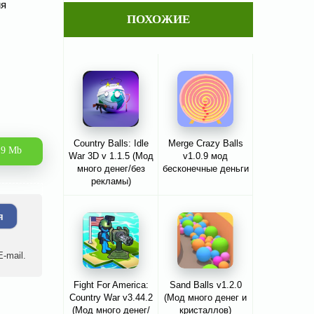
ия
ПОХОЖИЕ
Country Balls: Idle
Merge Crazy Balls
.9 Mb
War 3D v 1.1.5 (Мод
v1.0.9 мод
много денег/без
бесконечные деньги
рекламы)
я
-mail.
Fight For America:
Sand Balls v1.2.0
Country War v3.44.2
(Мод много денег и
(Мод много денег/
кристаллов)