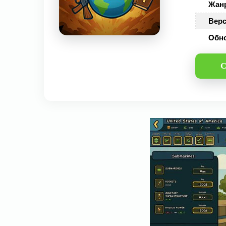
Жан
Верс
Обн
С