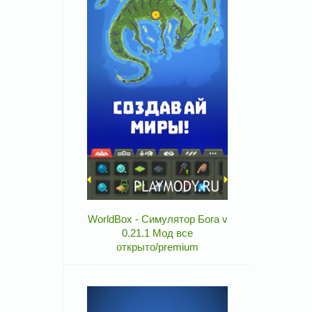
WorldBox - Симулятор Бога v
0.21.1 Мод все
открыто/premium