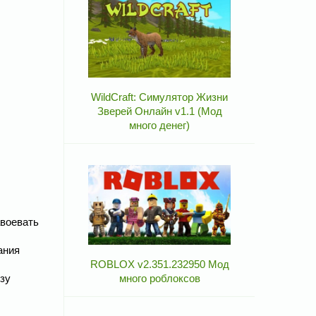
WildCraft: Симулятор Жизни
Зверей Онлайн v1.1 (Мод
много денег)
авоевать
ания
ROBLOX v2.351.232950 Мод
озу
много роблоксов