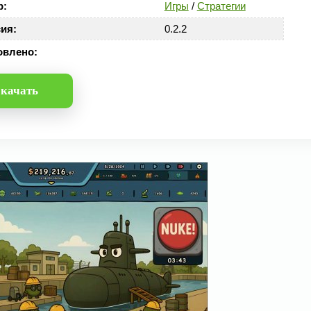
р:
Игры
/
Стратегии
ия:
0.2.2
овлено:
качать