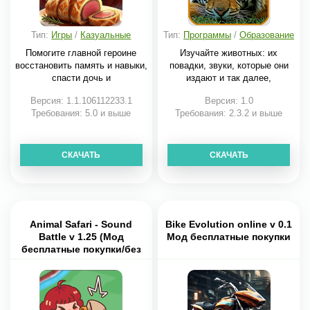
Тип:
Игры
/
Казуальные
Тип:
Программы
/
Образование
Помогите главной героине
Изучайте животных: их
восстановить память и навыки,
повадки, звуки, которые они
спасти дочь и
издают и так далее,
Версия: 1.1.106112233.1
Версия: 1.0
Требования: 5.0 и выше
Требования: 2.3.2 и выше
СКАЧАТЬ
СКАЧАТЬ
Animal Safari - Sound
Bike Evolution online v 0.1
Battle v 1.25 (Мод
Мод бесплатные покупки
бесплатные покупки/без
рекламы)