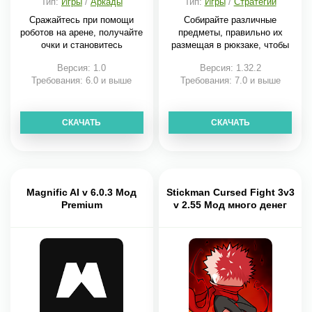
Тип:
Игры
/
Аркады
Тип:
Игры
/
Стратегии
Сражайтесь при помощи
Собирайте различные
роботов на арене, получайте
предметы, правильно их
очки и становитесь
размещая в рюкзаке, чтобы
Версия: 1.0
Версия: 1.32.2
Требования: 6.0 и выше
Требования: 7.0 и выше
СКАЧАТЬ
СКАЧАТЬ
Magnific AI v 6.0.3 Мод
Stickman Cursed Fight 3v3
Premium
v 2.55 Мод много денег