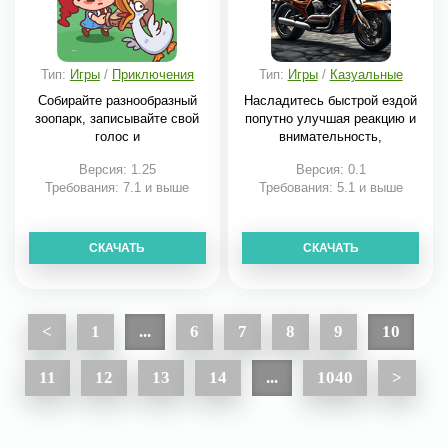
Тип:
Игры
/
Приключения
Тип:
Игры
/
Казуальные
Собирайте разнообразный
Насладитесь быстрой ездой
зоопарк, записывайте свой
попутно улучшая реакцию и
голос и
внимательность,
Версия: 1.25
Версия: 0.1
Требования: 7.1 и выше
Требования: 5.1 и выше
СКАЧАТЬ
СКАЧАТЬ
<
1
...
6
7
8
9
10
11
12
13
14
...
1040
>