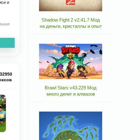
иси и
Shadow Fight 2 v2.41.7 Мод
 выше
на деньги, кристаллы и опыт
32950
оксов
Brawl Stars v43.229 Мод
много денег и алмазов