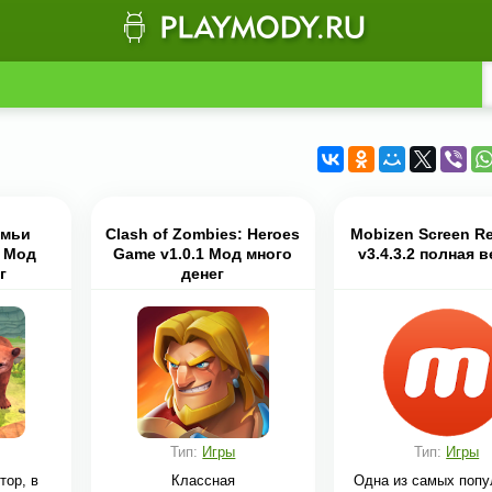
емьи
Clash of Zombies: Heroes
Mobizen Screen R
2 Мод
Game v1.0.1 Мод много
v3.4.3.2 полная 
г
денег
Тип:
Игры
Тип:
Игры
тор, в
Классная
Одна из самых поп