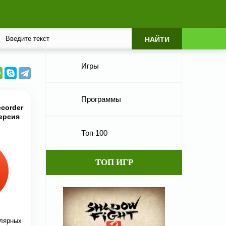
Игры
Программы
ecorder
версия
Топ 100
ТОП ИГР
улярных