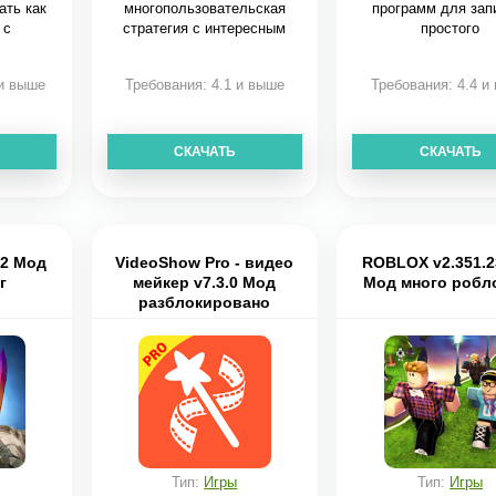
ать как
многопользовательская
программ для зап
 с
стратегия с интересным
простого
сюжетом.
 и выше
Требования: 4.1 и выше
Требования: 4.4 и
СКАЧАТЬ
СКАЧАТЬ
4.2 Мод
VideoShow Pro - видео
ROBLOX v2.351.2
г
мейкер v7.3.0 Мод
Мод много робл
разблокировано
Тип:
Игры
Тип:
Игры