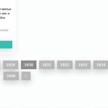
и милых
о них и
уйте
и выше
1029
1030
1031
1032
1033
1034
1040
>