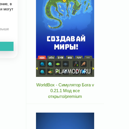
ние, в
и могут
 выше
WorldBox - Симулятор Бога v
0.21.1 Мод все
открыто/premium