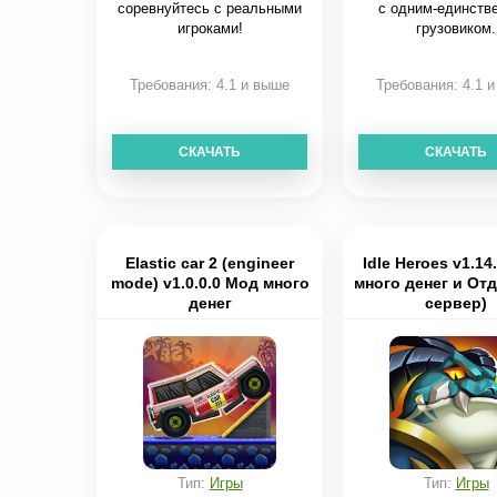
соревнуйтесь с реальными
с одним-единств
игроками!
грузовиком.
Требования: 4.1 и выше
Требования: 4.1 
СКАЧАТЬ
СКАЧАТЬ
Elastic car 2 (engineer
Idle Heroes v1.14
mode) v1.0.0.0 Мод много
много денег и От
денег
сервер)
Тип:
Игры
Тип:
Игры