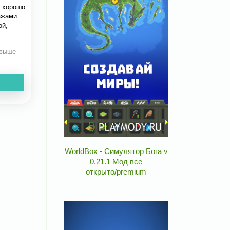
с хорошо
ажами:
ой,
 выше
WorldBox - Симулятор Бога v
0.21.1 Мод все
открыто/premium