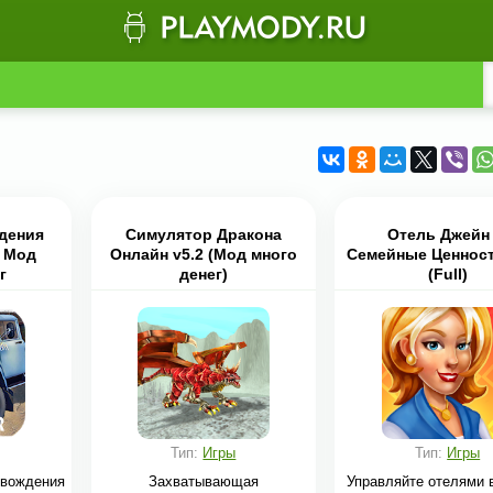
дения
Симулятор Дракона
Отель Джейн 
b Мод
Онлайн v5.2 (Мод много
Семейные Ценност
г
денег)
(Full)
Тип:
Игры
Тип:
Игры
 вождения
Захватывающая
Управляйте отелями 