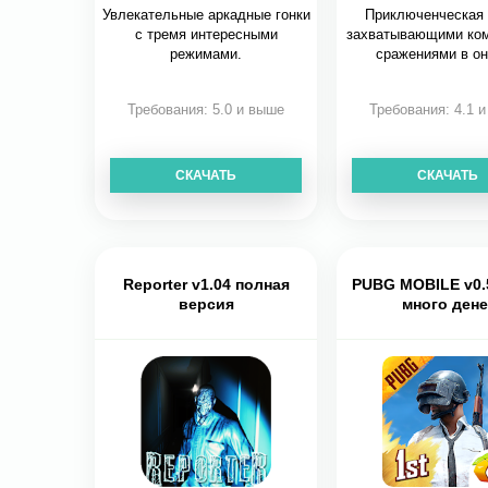
Увлекательные аркадные гонки
Приключенческая
с тремя интересными
захватывающими ко
режимами.
сражениями в о
Требования: 5.0 и выше
Требования: 4.1 
СКАЧАТЬ
СКАЧАТЬ
Reporter v1.04 полная
PUBG MOBILE v0.
версия
много дене