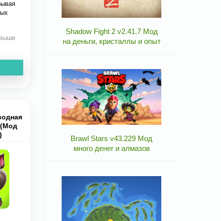
рывая
ных
Shadow Fight 2 v2.41.7 Мод
 выше
на деньги, кристаллы и опыт
водная
 (Мод
)
Brawl Stars v43.229 Мод
много денег и алмазов