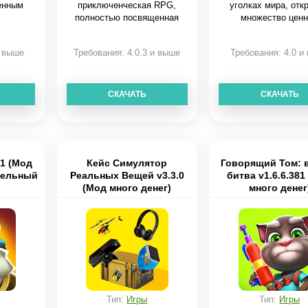
енным
приключенческая RPG,
уголках мира, отк
полностью посвященная
множество цен
драконам!
и выше
Требования: 4.0.3 и выше
Требования: 4.0 и
СКАЧАТЬ
СКАЧАТЬ
.1 (Мод
Кейс Симулятор
Говорящий Том: 
дельный
Реальных Вещей v3.3.0
битва v1.6.6.381
(Мод много денег)
много денег
Тип:
Игры
Тип:
Игры