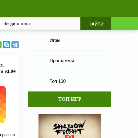
Игры
Программы
2:
и v1.04
Топ 100
ТОП ИГР
в разных