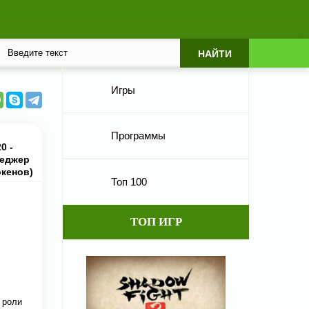
Игры
Программы
0 -
еджер
окенов)
Топ 100
ТОП ИГР
 роли