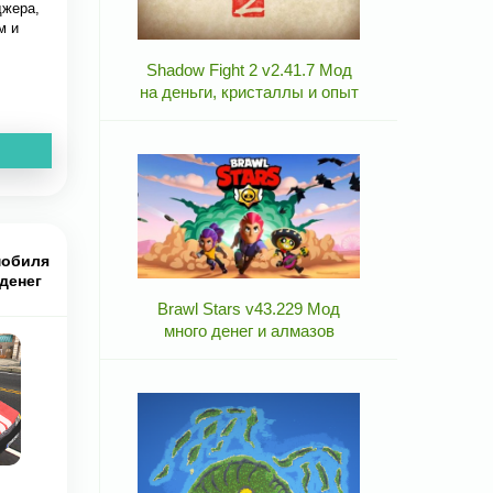
джера,
м и
Shadow Fight 2 v2.41.7 Мод
на деньги, кристаллы и опыт
мобиля
 денег
Brawl Stars v43.229 Мод
много денег и алмазов