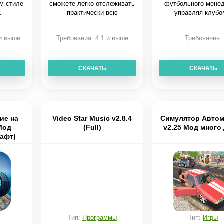
м стиле
сможете легко отслеживать
футбольного мене
.
практически всю
управляя клубо
 и выше
Требования: 4.1 и выше
Требования:
СКАЧАТЬ
СКАЧАТЬ
ие на
Video Star Music v2.8.4
Симулятор Авто
(Мод
(Full)
v2.25 Мод много
афт)
Тип:
Программы
Тип:
Игры