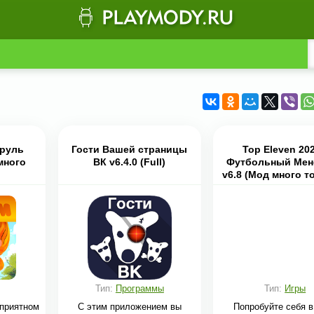
труль
Гости Вашей страницы
Top Eleven 202
много
ВК v6.4.0 (Full)
Футбольный Мен
v6.8 (Мод много т
Тип:
Программы
Тип:
Игры
 приятном
С этим приложением вы
Попробуйте себя в