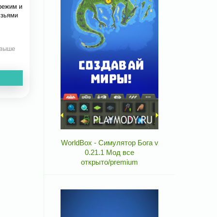
режим и
узьями
 выше
WorldBox - Симулятор Бога v
0.21.1 Мод все
открыто/premium