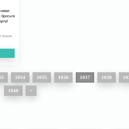
тнями
 бросьте
ерти!
 и выше
33
1034
1035
1036
1037
1038
10
1040
>