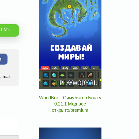
.1 Mb
я
-mail.
WorldBox - Симулятор Бога v
0.21.1 Мод все
открыто/premium