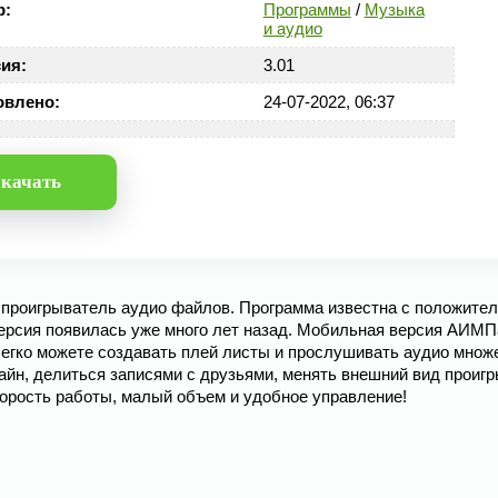
р:
Программы
/
Музыка
и аудио
ия:
3.01
овлено:
24-07-2022, 06:37
качать
 проигрыватель аудио файлов. Программа известна с положите
версия появилась уже много лет назад. Мобильная версия АИМП
легко можете создавать плей листы и прослушивать аудио множ
йн, делиться записями с друзьями, менять внешний вид проигр
корость работы, малый объем и удобное управление!