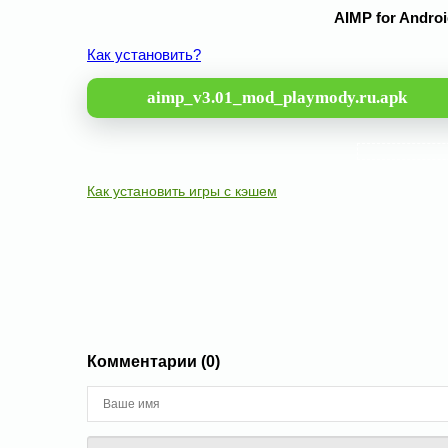
AIMP for Androi
Как установить?
aimp_v3.01_mod_playmody.ru.apk
Как установить игры с кэшем
Комментарии (0)