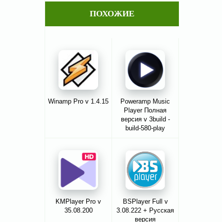
ПОХОЖИЕ
Winamp Pro v 1.4.15
Poweramp Music
Player Полная
версия v 3build -
build-580-play
KMPlayer Pro v
BSPlayer Full v
35.08.200
3.08.222 + Русская
версия