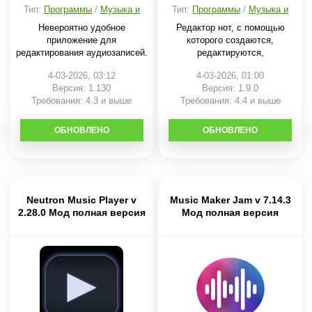
Тип:
Программы
/
Музыка и
Тип:
Программы
/
Музыка и
аудио
аудио
Невероятно удобное
Редактор нот, с помощью
приложение для
которого создаются,
редактирования аудиозаписей.
редактируются,
4-03-2026, 03:12
4-03-2026, 01:00
Версия: 1.130
Версия: 1.9.0
Требования: 4.3 и выше
Требования: 4.4 и выше
ОБНОВЛЕНО
СКАЧАТЬ
ОБНОВЛЕНО
СКАЧАТЬ
Neutron Music Player v
Music Maker Jam v 7.14.3
2.28.0 Мод полная версия
Мод полная версия