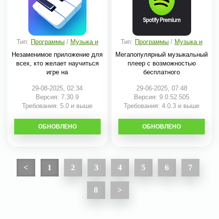
Тип:
Программы
/
Музыка и
Тип:
Программы
/
Музыка и
аудио
аудио
Незаменимое приложение для
Мегапопулярный музыкальный
всех, кто желает научиться
плеер с возможностью
игре на
бесплатного
29-08-2025, 02:34
29-06-2025, 07:48
Версия: 7.30.9
Версия: 9.0.52.505
Требования: 5.0 и выше
Требования: 4.0.3 и выше
ОБНОВЛЕНО
СКАЧАТЬ
ОБНОВЛЕНО
СКАЧАТЬ
<
1
2
3
4
5
6
7
8
>