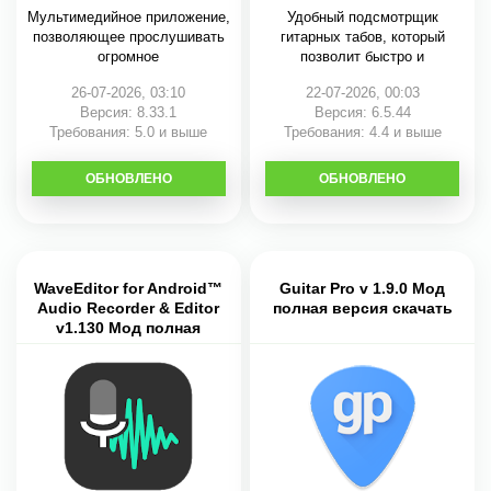
аудио
аудио
Мультимедийное приложение,
Удобный подсмотрщик
позволяющее прослушивать
гитарных табов, который
огромное
позволит быстро и
26-07-2026, 03:10
22-07-2026, 00:03
Версия: 8.33.1
Версия: 6.5.44
Требования: 5.0 и выше
Требования: 4.4 и выше
ОБНОВЛЕНО
СКАЧАТЬ
ОБНОВЛЕНО
СКАЧАТЬ
WaveEditor for Android™
Guitar Pro v 1.9.0 Мод
Audio Recorder & Editor
полная версия скачать
v1.130 Мод полная
версия/pro