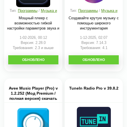
Тип:
Программы
/
Музыка и
Тип:
Программы
/
Музыка и
аудио
аудио
Мощный плеер с
Создавайте крутую музыку с
возможностью гибкой
помощью широкого
настройки параметров звука и
инструментария
1-02-2026, 00:12
1-12-2025, 02:07
Версия: 2.28.0
Версия: 7.14.3
Требования: 2.3 и выше
Требования: 4.1
ОБНОВЛЕНО
СКАЧАТЬ
ОБНОВЛЕНО
СКАЧАТЬ
Avee Music Player (Pro) v
TuneIn Radio Pro v 39.8.2
1.2.252 (Мод Premium /
полная версия) скачать