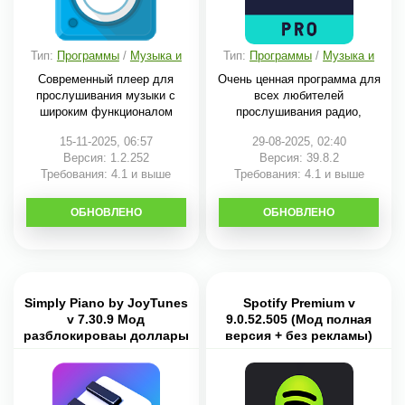
Тип:
Программы
/
Музыка и
Тип:
Программы
/
Музыка и
аудио
аудио
Современный плеер для
Очень ценная программа для
прослушивания музыки с
всех любителей
широким функционалом
прослушивания радио,
15-11-2025, 06:57
29-08-2025, 02:40
Версия: 1.2.252
Версия: 39.8.2
Требования: 4.1 и выше
Требования: 4.1 и выше
ОБНОВЛЕНО
СКАЧАТЬ
ОБНОВЛЕНО
СКАЧАТЬ
Simply Piano by JoyTunes
Spotify Premium v
v 7.30.9 Мод
9.0.52.505 (Мод полная
разблокироваы доллары
версия + без рекламы)
для оплаты треков
скачать