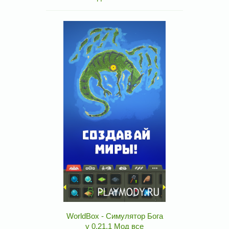
WorldBox - Симулятор Бога
v 0.21.1 Мод все