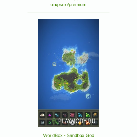
открыто/premium
WorldBox - Sandbox God