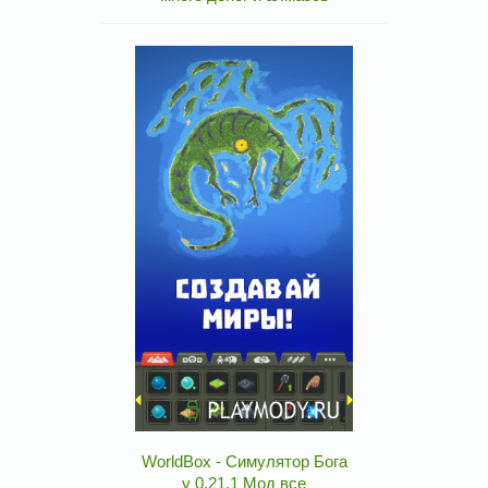
WorldBox - Симулятор Бога
v 0.21.1 Мод все