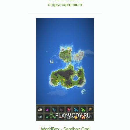
открыто/premium
WorldBox - Sandbox God