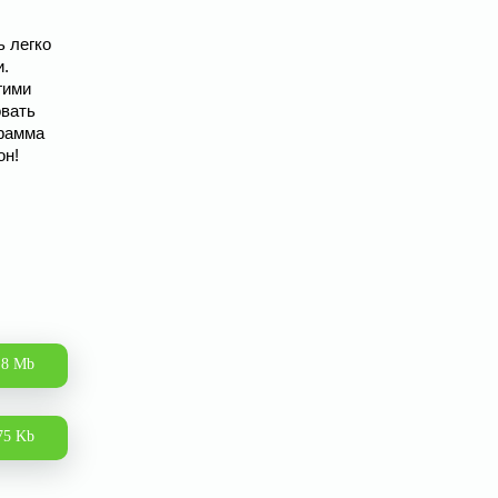
ь легко
и.
гими
овать
грамма
он!
8 Mb
75 Kb