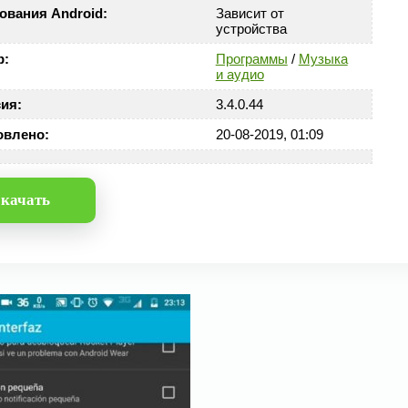
ования Android:
Зависит от
устройства
р:
Программы
/
Музыка
и аудио
ия:
3.4.0.44
овлено:
20-08-2019, 01:09
качать