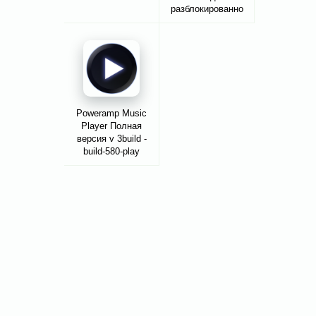
разблокированно
Poweramp Music
Player Полная
версия v 3build -
build-580-play