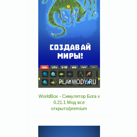
WorldBox - Симулятор Бога v
0.21.1 Мод все
открыто/premium