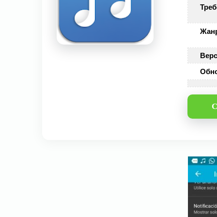
Треб
Жан
Верс
Обн
С