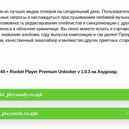
дин из лучших медиа плееров на сегодняшний день. Пользовател
льные запросы и наслаждаться прослушиванием любимой музык
озможность редактирования плейлистов и синхронизации с дру
еноса в облачное хранилище. Вы легко можете искать и сортир
 названию альбома, году выпуска композиции и так далее! Про
и, качественный эквалайзер и множество других приятных стор
.44 + Rocket Player Premium Unlocker v 1.0.3 на Андроид:
44_playmody.ru.apk
_playmody.ru.apk
2