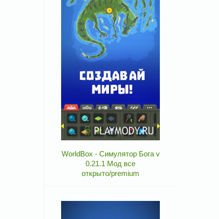
WorldBox - Симулятор Бога v
0.21.1 Мод все
открыто/premium