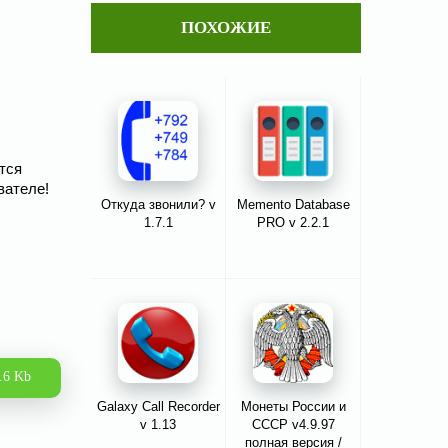
ПОХОЖИЕ
тся
вателе!
Откуда звонили? v
Memento Database
1.7.1
PRO v 2.2.1
.6 Kb
Galaxy Call Recorder
Монеты России и
v 1.13
СССР v4.9.97
полная версия /