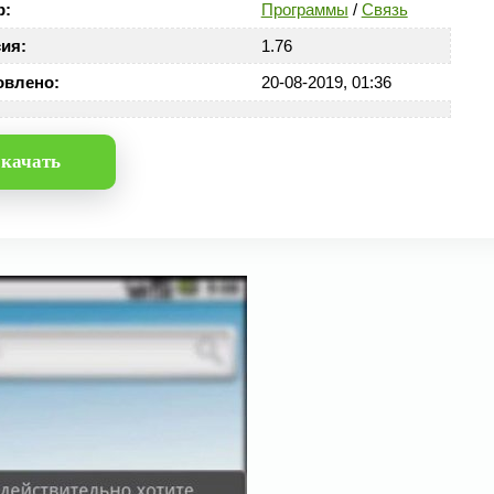
р:
Программы
/
Связь
ия:
1.76
овлено:
20-08-2019, 01:36
качать