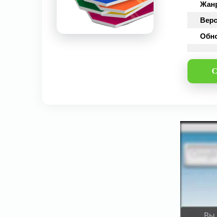
Жан
Верс
Обн
С