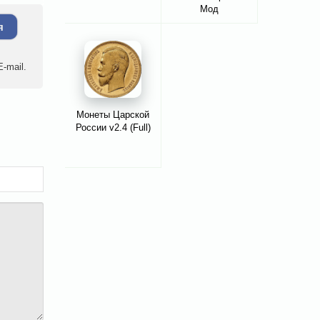
Мод
разблокировано
я
-mail.
Монеты Царской
России v2.4 (Full)