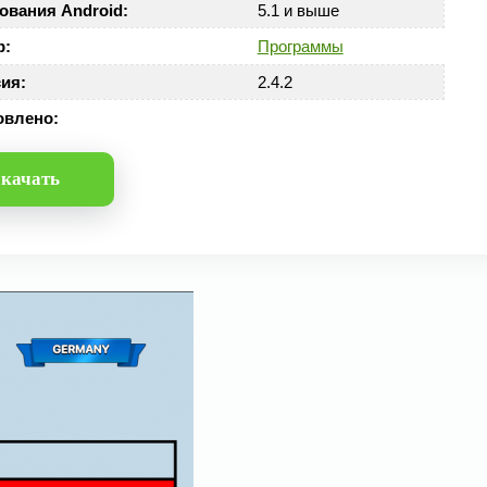
ования Android:
5.1 и выше
р:
Программы
ия:
2.4.2
овлено:
качать