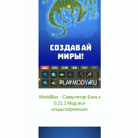
WorldBox - Симулятор Бога v
0.21.1 Мод все
открыто/premium