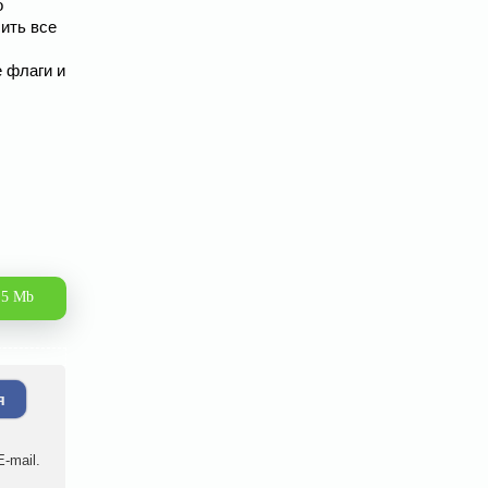
о
ить все
е флаги и
.5 Mb
я
-mail.