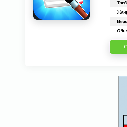
Треб
Жан
Верс
Обн
С