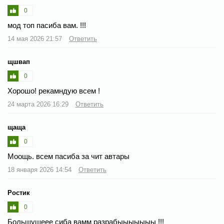
0
мод топ пасиба вам. !!!
14 мая 2026 21:57
Ответить
щшвап
0
Хорошо! рекамндую всем !
24 марта 2026 16:29
Ответить
щаща
0
Моощь. всем пасиба за чит автары
18 января 2026 14:54
Ответить
Ростик
0
Большущеее сиба вамм разрабыыыыыыы !!!