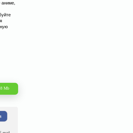
 аниме,
буйте
я
йную
.8 Mb
я
-mail.