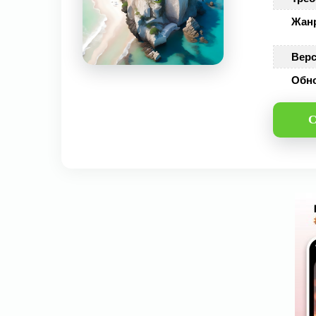
Жан
Верс
Обн
С