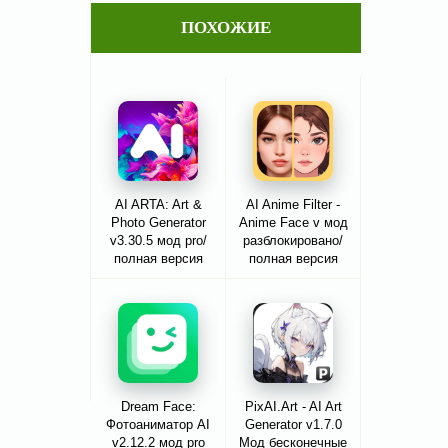
ПОХОЖИЕ
AI ARTA: Art &
AI Anime Filter -
Photo Generator
Anime Face v мод
v3.30.5 мод pro/
разблокировано/
полная версия
полная версия
Dream Face:
PixAI.Art - AI Art
Фотоаниматор AI
Generator v1.7.0
v2.12.2 мод pro
Мод бесконечные