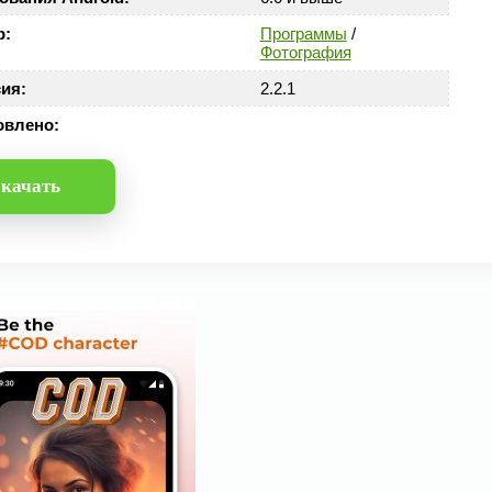
р:
Программы
/
Фотография
ия:
2.2.1
овлено:
качать