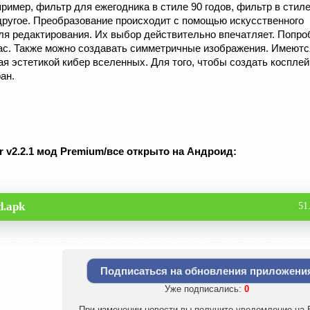
имер, фильтр для ежегодника в стиле 90 годов, фильтр в стиле
другое. Преобразование происходит с помощью искусственного
ля редактирования. Их выбор действительно впечатляет. Попро
час. Также можно создавать симметричные изображения. Имеютс
ая эстетикой кибер вселенных. Для того, чтобы создать коспле
ан.
or v2.2.1 мод Premium/все открыто на Андроид:
d.apk
51
Подписаться на обновления приложени
Уже подписались:
0
При изменении новости вы получите уведомление на E