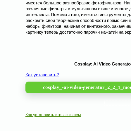
имеется большое разнообразие фотофильтров. Напр
различные фильтры в мультяшном стиле и многое 
интеллекта. Помимо этого, имеются инструменты д
раскрыть свои творческие способности прямо сей
наборы фильтров, начиная от винтажного, заканчив
картинку теперь достаточно парочки нажатий на экр
Cosplay: AI Video Generat
Как установить?
cosplay_-ai-video-generator_2_2_1_mo
Как установить игры с кэшем