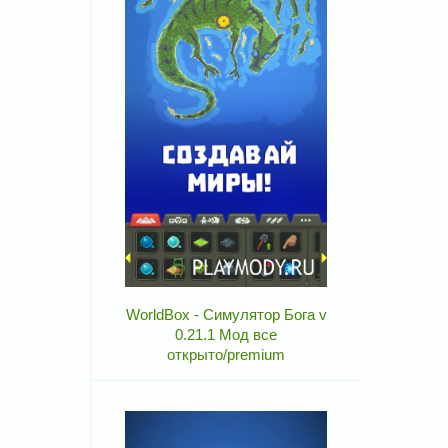
WorldBox - Симулятор Бога v
0.21.1 Мод все
открыто/premium