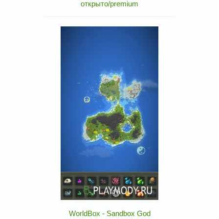
открыто/premium
WorldBox - Sandbox God