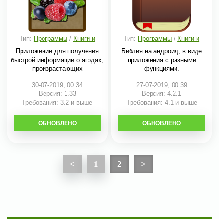
Тип:
Программы
/
Книги и
Тип:
Программы
/
Книги и
справочники
справочники
Приложение для получения
Библия на андроид, в виде
быстрой информации о ягодах,
приложения с разными
произрастающих
функциями.
30-07-2019, 00:34
27-07-2019, 00:39
Версия: 1.33
Версия: 4.2.1
Требования: 3.2 и выше
Требования: 4.1 и выше
ОБНОВЛЕНО
СКАЧАТЬ
ОБНОВЛЕНО
СКАЧАТЬ
<
1
2
>