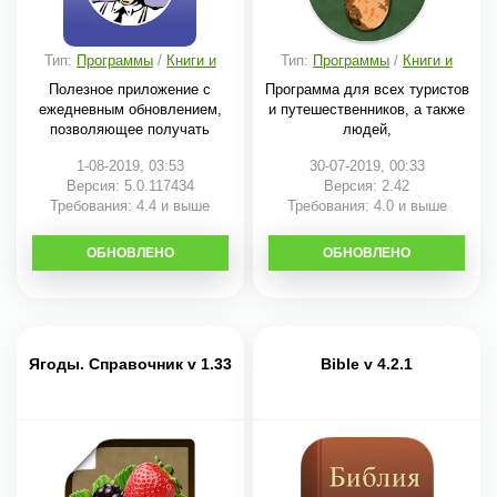
Тип:
Программы
/
Книги и
Тип:
Программы
/
Книги и
справочники
справочники
Полезное приложение с
Программа для всех туристов
ежедневным обновлением,
и путешественников, а также
позволяющее получать
людей,
1-08-2019, 03:53
30-07-2019, 00:33
Версия: 5.0.117434
Версия: 2.42
Требования: 4.4 и выше
Требования: 4.0 и выше
ОБНОВЛЕНО
СКАЧАТЬ
ОБНОВЛЕНО
СКАЧАТЬ
Ягоды. Справочник v 1.33
Bible v 4.2.1