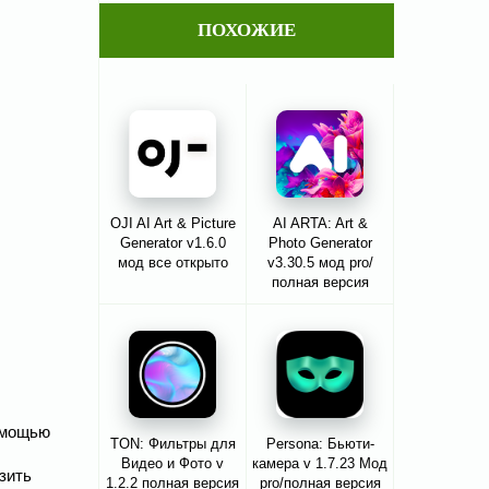
ПОХОЖИЕ
OJI AI Art & Picture
AI ARTA: Art &
Generator v1.6.0
Photo Generator
мод все открыто
v3.30.5 мод pro/
полная версия
помощью
TON: Фильтры для
Persona: Бьюти-
Видео и Фото v
камера v 1.7.23 Мод
зить
1.2.2 полная версия
pro/полная версия