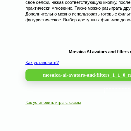
свое селфи, нажав соответствующую кнопку, после 
практически мгновенно. Также можно разыграть др
Дополнительно можно использовать готовые фильт
футуристическое. Выбор доступных фильмов дово
Mosaica AI avatars and filte
Как установить?
mosaica-ai-avatars-and-filters_1_1_0_
Как установить игры с кэшем