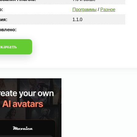
р:
Программы
/
Разное
ия:
1.1.0
овлено:
качать