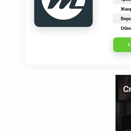
Жан
Верс
Обн
С