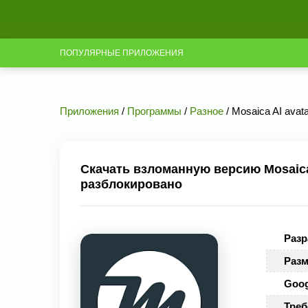
ПОПУЛЯРНЫЕ ПРИЛОЖЕНИЯ
Приложения
/
Программы
/
Разное
/ Mosaica AI avat
Скачать взломанную версию Mosaica A
разблокировано
Разр
Разм
Goog
Треб