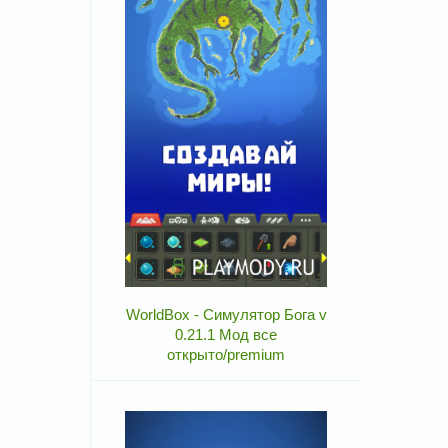
WorldBox - Симулятор Бога v
0.21.1 Мод все
открыто/premium