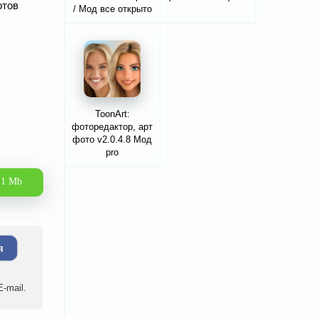
отов
/ Мод все открыто
ToonArt:
фоторедактор, арт
фото v2.0.4.8 Мод
pro
.1 Mb
я
-mail.