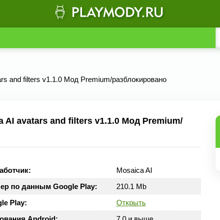
ars and filters v1.1.0 Мод Premium/разблокировано
I avatars and filters v1.1.0 Мод Premium/
аботчик:
Mosaica AI
ер по данным Google Play:
210.1 Mb
le Play:
Открыть
ования Android:
7.0 и выше