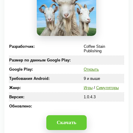
Разработчик:
Coffee Stain
Publishing
Размер по данным Google Play:
Google Play:
Открыть
Требования Android:
9 и выше
Жанр:
Игры
/
Симуляторы
Версия:
1.0.4.3
Обновлено:
Скачать