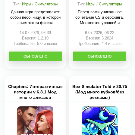
Тип:
Игры
/
Симуляторы
Тип:
Игры
/
Симуляторы
Данная игра представляет
Перед вами уникальное
собой песочницу, в которой
сочетание CS и серфинга.
сочетаются физика
Множество уровней и
14-07-2026, 06:39
6-07-2026, 06:22
Версия: 1.2.10
Версия: 3.2024
Требования: 5.0 и выше
Требования: 4.4 и выше
ОБНОВЛЕНО
СКАЧАТЬ
ОБНОВЛЕНО
СКАЧАТЬ
Chapters: Интерактивные
Box Simulator Told v 20.75
истории v 6.8.1 Мод
(Мод много кубков/без
много алмазов
рекламы)