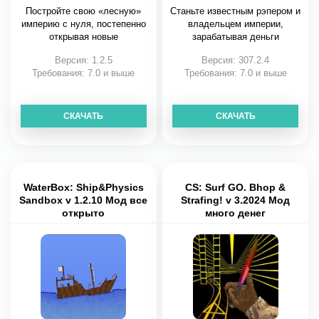
Постройте свою «лесную»
Станьте известным рэпером и
империю с нуля, постепенно
владельцем империи,
открывая новые
зарабатывая деньги
Версия: 1.2.5
Версия: 307.2.4
Требования: 7.0 и выше
Требования: 7.0 и выше
СКАЧАТЬ
СКАЧАТЬ
WaterBox: Ship&Physics
CS: Surf GO. Bhop &
Sandbox v 1.2.10 Мод все
Strafing! v 3.2024 Мод
открыто
много денег