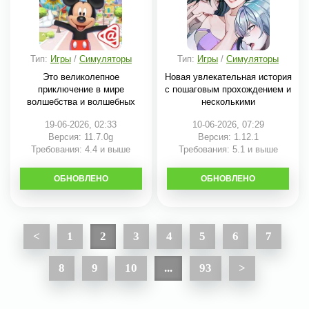
Тип:
Игры
/
Симуляторы
Тип:
Игры
/
Симуляторы
Это великолепное
Новая увлекательная история
приключение в мире
с пошаговым прохождением и
волшебства и волшебных
несколькими
19-06-2026, 02:33
10-06-2026, 07:29
Версия: 11.7.0g
Версия: 1.12.1
Требования: 4.4 и выше
Требования: 5.1 и выше
ОБНОВЛЕНО
СКАЧАТЬ
ОБНОВЛЕНО
СКАЧАТЬ
<
1
2
3
4
5
6
7
8
9
10
...
93
>