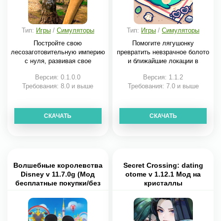
Тип:
Игры
/
Симуляторы
Тип:
Игры
/
Симуляторы
Постройте свою
Помогите лягушонку
лесозаготовительную империю
превратить невзрачное болото
с нуля, развивая свое
и ближайшие локации в
Версия: 0.1.0.0
Версия: 1.1.2
Требования: 8.0 и выше
Требования: 7.0 и выше
СКАЧАТЬ
СКАЧАТЬ
Волшебные королевства
Secret Crossing: dating
Disney v 11.7.0g (Мод
otome v 1.12.1 Мод на
бесплатные покупки/без
кристаллы
рекламы)