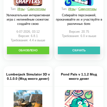
Тип:
Игры
/
Симуляторы
Тип:
Игры
/
Симуляторы
Увлекательная интерактивная
Собирайте персонажей,
игра с нелинейным сюжетом:
прокачивайте их и участвуйте в
создайте свою
различных боях
6-07-2026, 03:12
Версия: 20.75
Версия: 6.8.1
Требования: 6.0 и выше
Требования: 4.4 и выше
ОБНОВЛЕНО
СКАЧАТЬ
СКАЧАТЬ
Lumberjack Simulator 3D v
Pond Pals v 1.1.2 Мод
0.1.0.0 (Мод много денег)
много денег