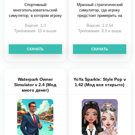
Спортивный
Мрачный стратегический
многопользовательский
симулятор, где игроку
симулятор, в котором игроку
предстоит примерить на
Версия: 1.3
Версия: 1.0.54
Требования: 10 и выше
Требования: 8.0 и выше
СКАЧАТЬ
СКАЧАТЬ
Waterpark Owner
YoYa Sparkle: Style Pop v
Simulator v 2.4 (Мод
1.42 (Мод все открыто)
много денег)