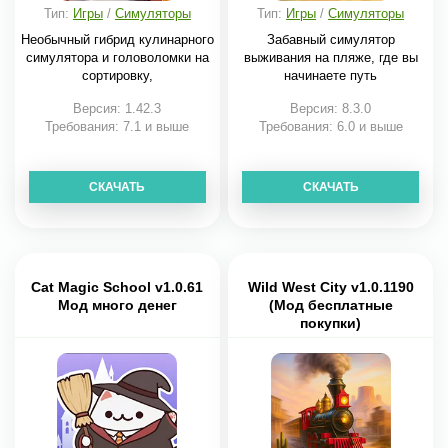
Тип:
Игры
/
Симуляторы
Тип:
Игры
/
Симуляторы
Необычный гибрид кулинарного
Забавный симулятор
симулятора и головоломки на
выживания на пляже, где вы
сортировку,
начинаете путь
Версия: 1.42.3
Версия: 8.3.0
Требования: 7.1 и выше
Требования: 6.0 и выше
СКАЧАТЬ
СКАЧАТЬ
Cat Magic School v1.0.61
Wild West City v1.0.1190
Мод много денег
(Мод бесплатные
покупки)