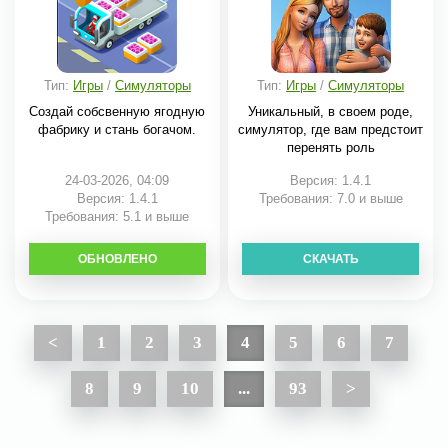
Тип:
Игры
/
Симуляторы
Тип:
Игры
/
Симуляторы
Создай собсвенную ягодную
Уникальный, в своем роде,
фабрику и стань богачом.
симулятор, где вам предстоит
перенять роль
24-03-2026, 04:09
Версия: 1.4.1
Версия: 1.4.1
Требования: 7.0 и выше
Требования: 5.1 и выше
ОБНОВЛЕНО
СКАЧАТЬ
СКАЧАТЬ
<
1
2
3
4
5
6
7
8
9
10
...
93
>