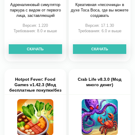
Адреналиновый симулятор
Креативная «песочница» в
паркура с видом от первого
духе Toca Boca, где вы можете
лица, заставляющий
создавать
Версия: 1.220
Версия: 17.1.30
Требования: 8.0 и выше
Требования: 6.0 и выше
СКАЧАТЬ
СКАЧАТЬ
Hotpot Fever: Food
Crab Life v8.3.0 (Мод
Games v1.42.3 (Мод
много денег)
бесплатные покупки/без
рекламы)