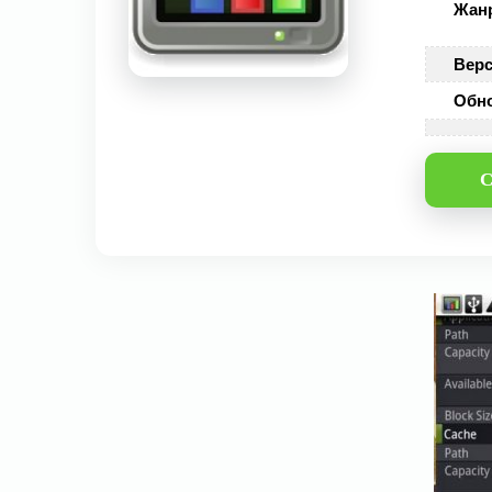
Жан
Верс
Обн
С