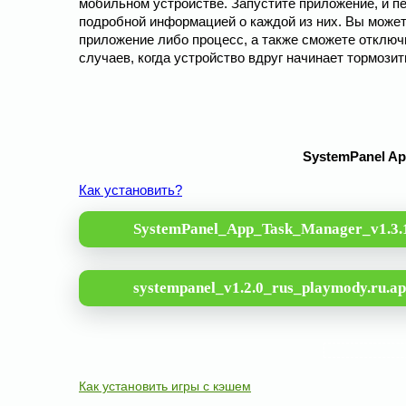
мобильном устройстве. Запустите приложение, и п
подробной информацией о каждой из них. Вы можете
приложение либо процесс, а также сможете отключи
случаев, когда устройство вдруг начинает тормозит
SystemPanel App
Как установить?
SystemPanel_App_Task_Manager_v1.3.
systempanel_v1.2.0_rus_playmody.ru.a
Как установить игры с кэшем