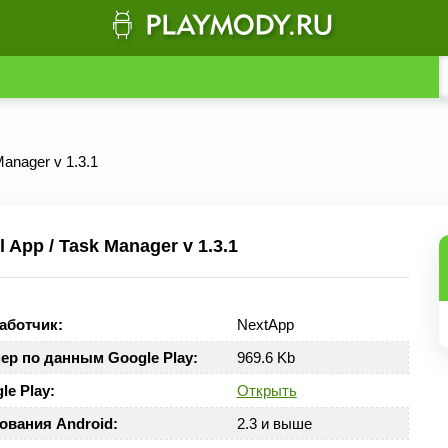
anager v 1.3.1
App / Task Manager v 1.3.1
аботчик:
NextApp
ер по данным Google Play:
969.6 Kb
le Play:
Открыть
ования Android:
2.3 и выше