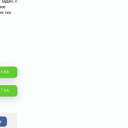
 задач, с
ное
ля тех
.6 Kb
.7 Kb
я