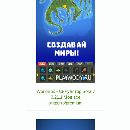
WorldBox - Симулятор Бога v
0.21.1 Мод все
открыто/premium