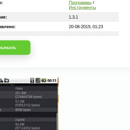
р:
Программы
/
Инструменты
ия:
1.3.1
овлено:
20-08-2019, 01:23
качать