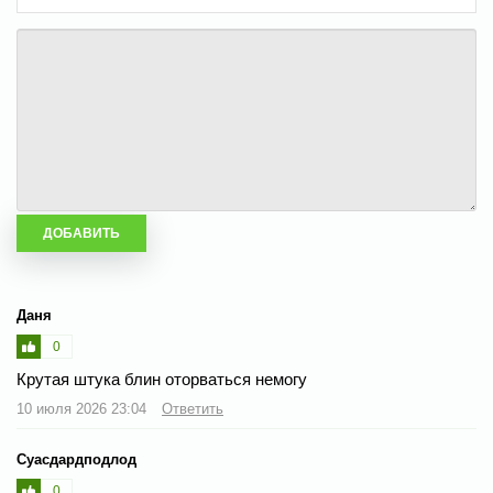
Даня
0
Крутая штука блин оторваться немогу
10 июля 2026 23:04
Ответить
Суасдардподлод
0