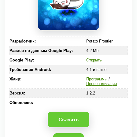
Разработчик:
Potato Frontier
Размер по данным Google Play:
4.2 Mb
Google Play:
Открыть
Требования Android:
4.1 и выше
Жанр:
Программы
/
Персонализация
Версия:
1.2.2
Обновлено:
Скачать