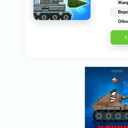
Жан
Верс
Обн
С