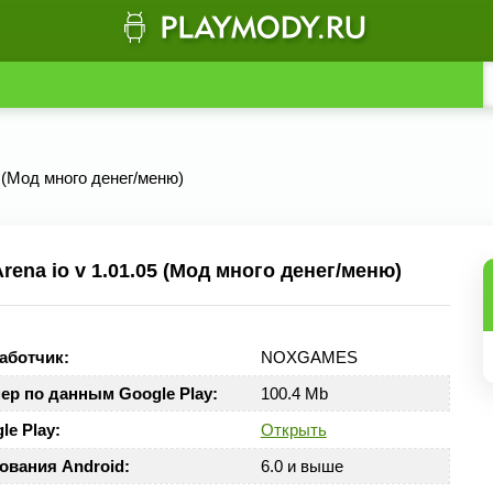
05 (Мод много денег/меню)
ena io v 1.01.05 (Мод много денег/меню)
аботчик:
NOXGAMES
ер по данным Google Play:
100.4 Mb
le Play:
Открыть
ования Android:
6.0 и выше