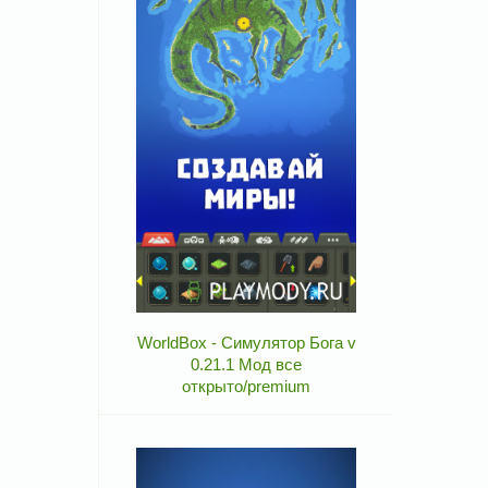
WorldBox - Симулятор Бога v
0.21.1 Мод все
открыто/premium