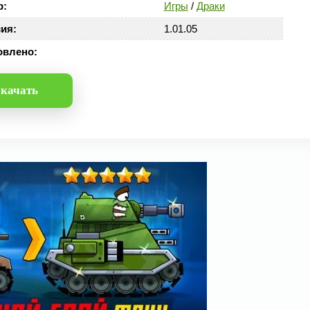
р:
Игры
/
Драки
ия:
1.01.05
овлено:
качать