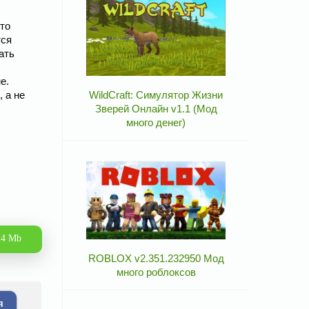
Это
тся
ать
е.
 а не
WildCraft: Симулятор Жизни
Зверей Онлайн v1.1 (Мод
много денег)
.4 Mb
ROBLOX v2.351.232950 Мод
много роблоксов
я