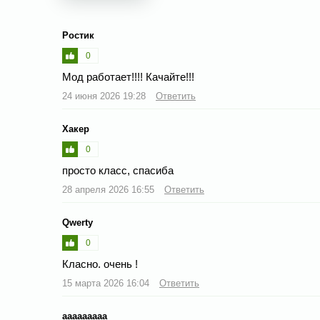
Ростик
0
Мод работает!!!! Качайте!!!
24 июня 2026 19:28
Ответить
Хакер
0
просто класс, спасиба
28 апреля 2026 16:55
Ответить
Qwerty
0
Класно. очень !
15 марта 2026 16:04
Ответить
ааааааааа