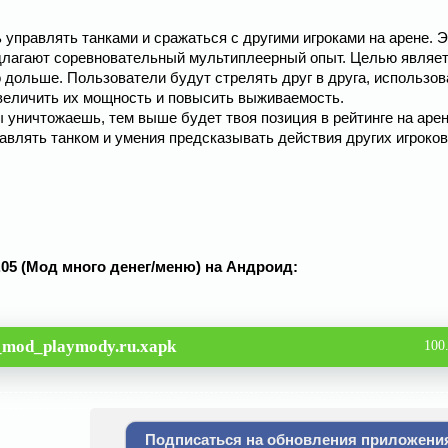
шь управлять танками и сражаться с другими игроками на арене. 
едлагают соревновательный мультиплеерный опыт. Целью являе
 дольше. Пользователи будут стрелять друг в друга, использов
увеличить их мощность и повысить выживаемость.
уничтожаешь, тем выше будет твоя позиция в рейтинге на арен
авлять танком и умения предсказывать действия других игроков,
01.05 (Мод много денег/меню) на Андроид:
5_mod_playmody.ru.xapk
100
Подписаться на обновления приложени