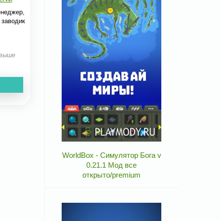
енеджер,
 заводик
 выше
WorldBox - Симулятор Бога v
0.21.1 Мод все
открыто/premium