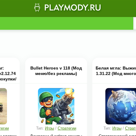
r:
Bullet Heroes v 118 (Мод
Белая мгла: Выжи
v2.12.74
меню/без рекламы)
1.31.22 (Мод много
окупки/
мы
тегии
Тип:
Игры
/
Стратегии
Тип:
Игры
/
Страт