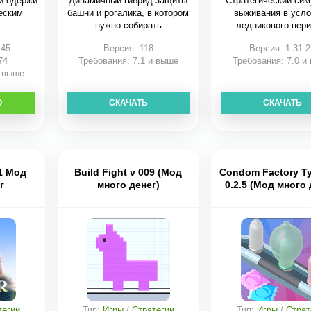
 и одержи
Динамичный гибрид защиты
Стратегический сим
еским
башни и рогалика, в котором
выживания в усл
.
нужно собирать
ледникового пери
:45
Версия: 118
Версия: 1.31.2
74
Требования: 7.1 и выше
Требования: 7.0 и
и выше
О
СКАЧАТЬ
СКАЧАТЬ
.1 Мод
Build Fight v 009 (Мод
Condom Factory T
г
много денег)
0.2.5 (Мод много 
тегии
Тип:
Игры
/
Стратегии
Тип:
Игры
/
Страт