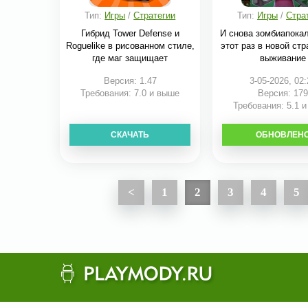
Тип:
Игры
/
Стратегии
Тип:
Игры
/
Стра
Гибрид Tower Defense и
И снова зомбиапока
Roguelike в рисованном стиле,
этот раз в новой стр
где маг защищает
выживание
Версия: 1.47
3-05-2026, 02:
Требования: 7.0 и выше
Версия: 179
Требования: 5.1 
СКАЧАТЬ
ОБНОВЛЕН
СКАЧАТЬ
<
1
2
3
4
5