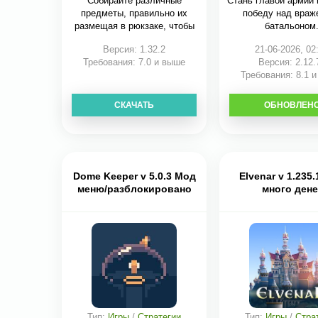
Собирайте различные
Стань главой армии
предметы, правильно их
победу над враж
размещая в рюкзаке, чтобы
батальоном
Версия: 1.32.2
21-06-2026, 02
Требования: 7.0 и выше
Версия: 2.12.
Требования: 8.1 
СКАЧАТЬ
ОБНОВЛЕН
СКАЧАТЬ
Dome Keeper v 5.0.3 Мод
Elvenar v 1.235
меню/разблокировано
много дене
Тип:
Игры
/
Стратегии
Тип:
Игры
/
Стра