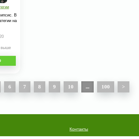
тегии
липсис. В
атегии на
20
и выше
О
6
7
8
9
10
...
100
>
Контакты