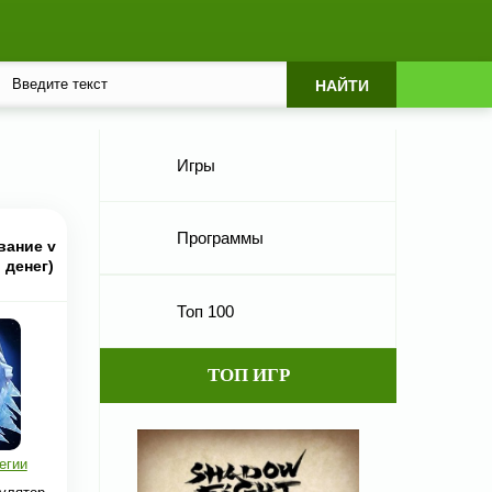
Игры
Программы
вание v
 денег)
Топ 100
ТОП ИГР
егии