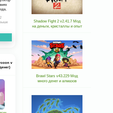
улятор
овиях
ода,
2
Shadow Fight 2 v2.41.7 Мод
 выше
на деньги, кристаллы и опыт
ycoon v
денег)
Brawl Stars v43.229 Мод
много денег и алмазов
егии