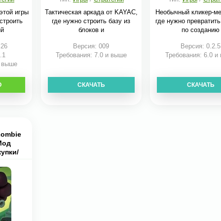
этой игры
Тактическая аркада от KAYAC,
Необычный кликер-м
строить
где нужно строить базу из
где нужно превратить
ий
блоков и
по созданию
:26
Версия: 009
Версия: 0.2.5
.1
Требования: 7.0 и выше
Требования: 6.0 и
и выше
О
СКАЧАТЬ
СКАЧАТЬ
Zombie
Мод
упки/