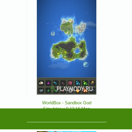
WorldBox - Sandbox God
Simulator v 0.13.16 Мод
разблокирвоано