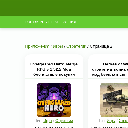
ПОПУЛЯРНЫЕ ПРИЛОЖЕНИЯ
Приложения
/
Игры
/
Стратегии
/ Страница 2
Overgeared Hero: Merge
Heroes of Wa
RPG v 1.32.2 Мод
стратегии,война 
бесплатные покупки
мод бесплатные п
без рекла
Тип:
Игры
/
Стратегии
Тип:
Игры
/
Стра