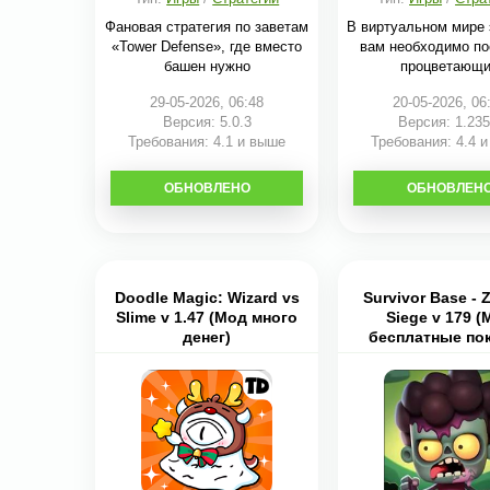
Фановая стратегия по заветам
В виртуальном мире 
«Tower Defense», где вместо
вам необходимо по
башен нужно
процветающ
29-05-2026, 06:48
20-05-2026, 06
Версия: 5.0.3
Версия: 1.235
Требования: 4.1 и выше
Требования: 4.4 
ОБНОВЛЕНО
СКАЧАТЬ
ОБНОВЛЕН
СКАЧАТЬ
Doodle Magic: Wizard vs
Survivor Base - 
Slime v 1.47 (Мод много
Siege v 179 (
денег)
бесплатные пок
меню)